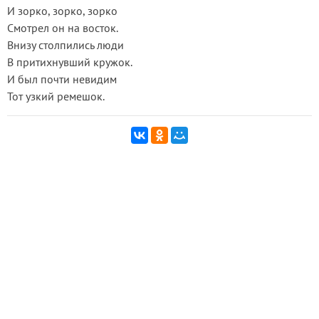
И зорко, зорко, зорко
Смотрел он на восток.
Внизу столпились люди
В притихнувший кружок.
И был почти невидим
Тот узкий ремешок.