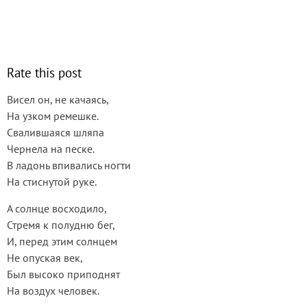
Rate this post
Висел он, не качаясь,
На узком ремешке.
Свалившаяся шляпа
Чернела на песке.
В ладонь впивались ногти
На стиснутой руке.
А солнце восходило,
Стремя к полудню бег,
И, перед этим солнцем
Не опуская век,
Был высоко приподнят
На воздух человек.