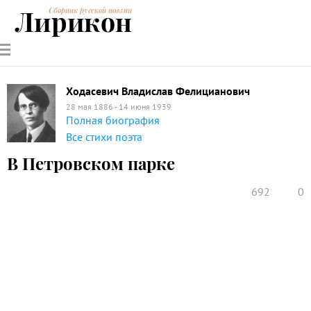
Лирикон
Сборник русской поэзии
РУССКИЕ
СОВРЕМЕННИКИ
ЭНЦИКЛОПЕДИЯ
СТАТЬИ О
АНАЛИЗ
ПОЭТЫ
ПОЭЗИИ
ПОЭЗИИ И
СТИХОТВОРЕНИЙ
ЛИТЕРАТУРЕ
Ходасевич Владислав Фелицианович
28 мая 1886 - 14 июня 1939
Полная биография
Все стихи поэта
В Петровском парке
692
0