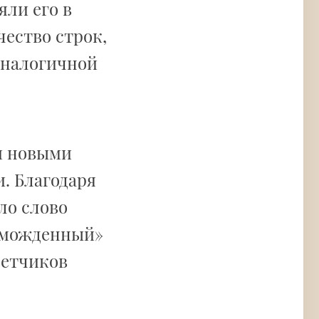
яли его в
чество строк,
 аналогичной
и новыми
. Благодаря
ло слово
зможденный»
летчиков