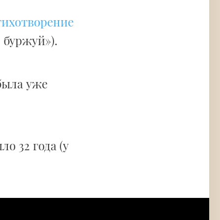
тихотворение
 буржуй»).
ыла уже
о 32 года (у