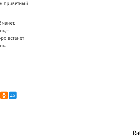
ж приветный
бманет.
ень,—
оро встанет
нь.
Ra