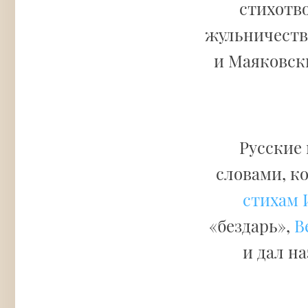
стихотво
жульничестве
и Маяковски
Русские
словами, к
стихам 
«бездарь»,
В
и дал н