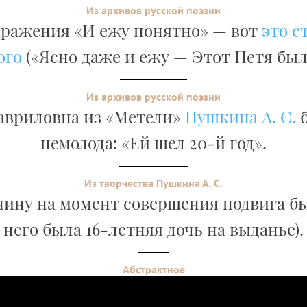
Из архивов русской поэзии
ражения «И ежу понятно» — вот
это с
ого
(«Ясно даже и ежу — Этот Петя был
Из архивов русской поэзии
авриловна из «Метели»
Пушкина А. С.
б
немолода: «Ей шел 20-й год».
Из творчества Пушкина А. С.
ину на момент совершения подвига был
него была 16-летняя дочь на выданье).
Абстрактное