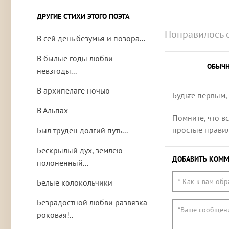
ДРУГИЕ СТИХИ ЭТОГО ПОЭТА
Понравилось 
В сей день безумья и позора...
В былые годы любви
ОБЫЧ
невзгоды...
В архипелаге ночью
Будьте первым,
В Альпах
Помните, что в
простые правила
Был труден долгий путь...
Бескрылый дух, землею
ДОБАВИТЬ КОММ
полоненный...
Белые колокольчики
Безрадостной любви развязка
роковая!..