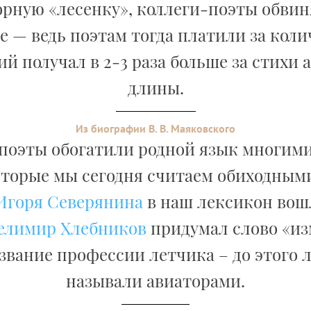
рную «лесенку», коллеги-поэты обвин
 — ведь поэтам тогда платили за коли
й получал в 2-3 раза больше за стихи
длины.
Из биографии В. В. Маяковского
 поэты обогатили родной язык многим
оторые мы сегодня считаем обиходными
Игоря Северянина
в наш лексикон вош
елимир Хлебников
придумал слово «и
азвание профессии летчика – до этого 
называли авиаторами.