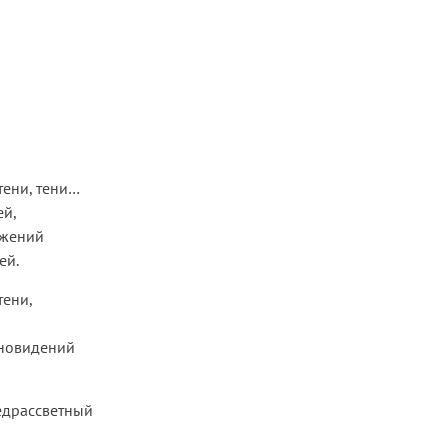
тени, тени…
ей,
ажений
ей.
тени,
новидений
едрассветный