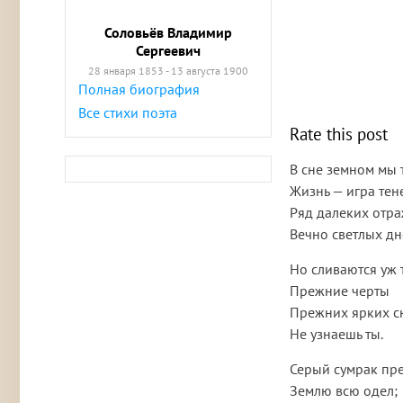
Соловьёв Владимир
Сергеевич
28 января 1853 - 13 августа 1900
Полная биография
Все стихи поэта
Rate this post
В сне земном мы 
Жизнь — игра тен
Ряд далеких отр
Вечно светлых дн
Но сливаются уж 
Прежние черты
Прежних ярких с
Не узнаешь ты.
Серый сумрак пр
Землю всю одел;