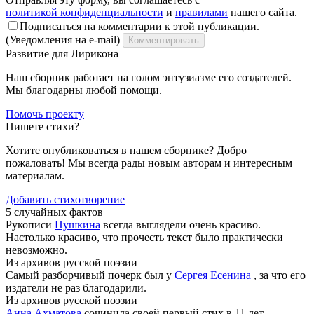
политикой конфиденциальности
и
правилами
нашего сайта.
Подписаться на комментарии к этой публикации.
(Уведомления на e-mail)
Комментировать
Развитие для Лирикона
Наш сборник работает на голом энтузиазме его создателей.
Мы благодарны любой помощи.
Помочь проекту
Пишете стихи?
Хотите опубликоваться в нашем сборнике? Добро
пожаловать! Мы всегда рады новым авторам и интересным
материалам.
Добавить стихотворение
5 случайных фактов
Рукописи
Пушкина
всегда выглядели очень красиво.
Настолько красиво, что прочесть текст было практически
невозможно.
Из архивов русской поэзии
Самый разборчивый почерк был у
Сергея Есенина
, за что его
издатели не раз благодарили.
Из архивов русской поэзии
Анна Ахматова
сочинила своей первый стих в 11 лет.