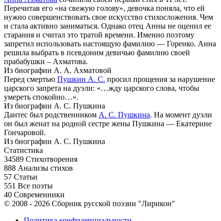
Перечитав его «на свежую голову», девочка поняла, что ей
нужно совершенствовать свое искусство стихосложения. Чем
и стала активно заниматься. Однако отец Анны не оценил ее
старания и считал это тратой времени. Именно поэтому
запретил использовать настоящую фамилию — Горенко. Анна
решила выбрать в псевдоним девичью фамилию своей
прабабушки – Ахматова.
Из биографии А. А. Ахматовой
Перед смертью
Пушкин А. С.
просил прощения за нарушение
царского запрета на дуэли: «…жду царского слова, чтобы
умереть спокойно…».
Из биографии А. С. Пушкина
Дантес был родственником
А. С. Пушкина
. На момент дуэли
он был женат на родной сестре жены Пушкина — Екатерине
Гончаровой.
Из биографии А. С. Пушкина
Статистика
34589
Стихотворения
888
Анализы стихов
57
Статьи
551
Все поэты
40
Современники
© 2008 - 2026 Сборник русской поэзии "Лирикон"
Политика конфиденциальности