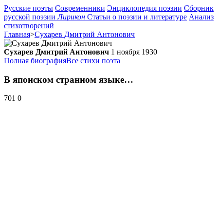
Русские поэты
Современники
Энциклопедия поэзии
Сборник
русской поэзии
Лирикон
Статьи о поэзии и литературе
Анализ
стихотворений
Главная
>
Сухарев Дмитрий Антонович
Сухарев Дмитрий Антонович
1 ноября 1930
Полная биография
Все стихи поэта
В японском странном языке…
701
0