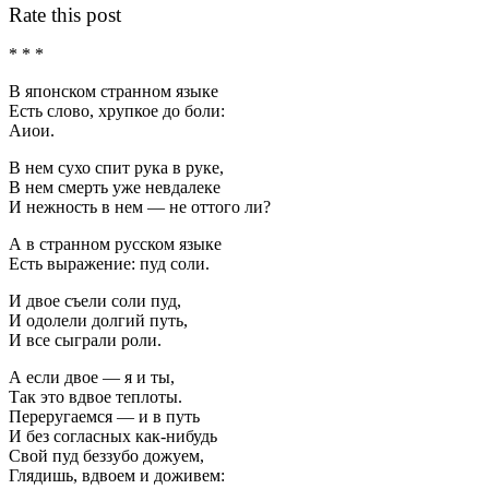
Rate this post
* * *
В японском странном языке
Есть слово, хрупкое до боли:
Аиои.
В нем сухо спит рука в руке,
В нем смерть уже невдалеке
И нежность в нем — не оттого ли?
А в странном русском языке
Есть выражение: пуд соли.
И двое съели соли пуд,
И одолели долгий путь,
И все сыграли роли.
А если двое — я и ты,
Так это вдвое теплоты.
Переругаемся — и в путь
И без согласных как-нибудь
Свой пуд беззубо дожуем,
Глядишь, вдвоем и доживем: