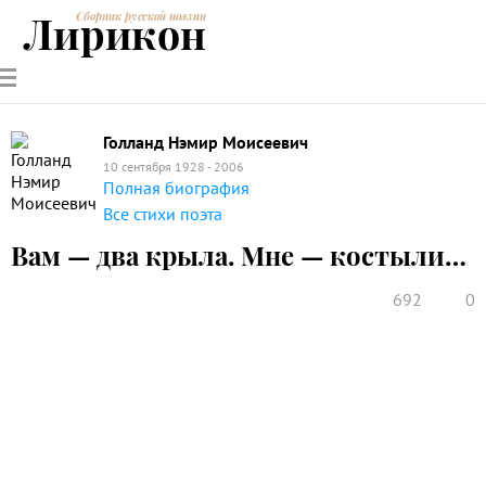
Лирикон
Сборник русской поэзии
РУССКИЕ
СОВРЕМЕННИКИ
ЭНЦИКЛОПЕДИЯ
СТАТЬИ О
АНАЛИЗ
ПОЭТЫ
ПОЭЗИИ
ПОЭЗИИ И
СТИХОТВОРЕНИЙ
ЛИТЕРАТУРЕ
Голланд Нэмир Моисеевич
10 сентября 1928 - 2006
Полная биография
Все стихи поэта
Вам — два крыла. Мне — костыли…
692
0