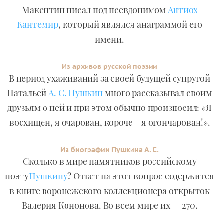
Макентин писал под псевдонимом
Антиох
Кантемир
, который являлся анаграммой его
имени.
Из архивов русской поэзии
В период ухаживаний за своей будущей супругой
Натальей
А. С. Пушкин
много рассказывал своим
друзьям о ней и при этом обычно произносил: «Я
восхищен, я очарован, короче – я огончарован!».
Из биографии Пушкина А. С.
Сколько в мире памятников российскому
поэту
Пушкину
? Ответ на этот вопрос содержится
в книге воронежского коллекционера открыток
Валерия Кононова. Во всем мире их — 270.