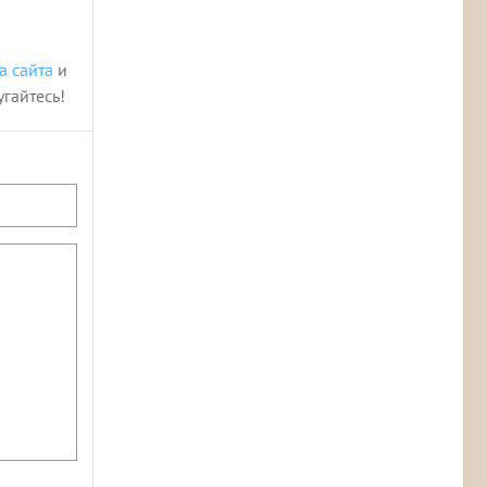
а сайта
и
угайтесь!