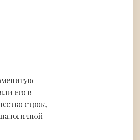
наменитую
яли его в
чество строк,
 аналогичной