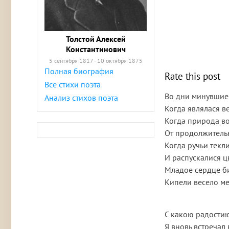
Толстой Алексей
Константинович
5 сентября 1817 - 10 октября 1875
Полная биография
Rate this post
Все стихи поэта
Во дни минувшие
Анализ стихов поэта
Когда являлася в
Когда природа в
От продолжительн
Когда ручьи текл
И распускалися ц
Младое сердце би
Кипели весело ме
С какою радости
Я вновь встречал