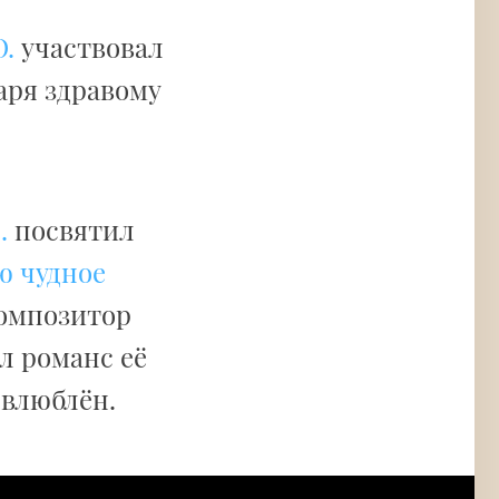
.
участвовал
даря здравому
.
посвятил
ю чудное
композитор
л романс её
 влюблён.