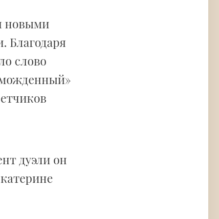
и новыми
. Благодаря
ло слово
зможденный»
летчиков
ент дуэли он
Екатерине