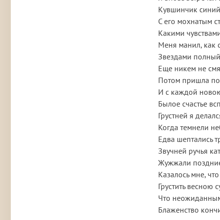
Кувшинчик синий
С его мохнатым с
Какими чувствам
Меня манил, как 
Звездами полный
Еще никем не смя
Потом пришла по
И с каждой новою
Былое счастье вс
Грустней я делалс
Когда темнели не
Едва шептались т
Звучней ручья ка
Жужжали поздние
Казалось мне, чт
Грустить весною 
Что неожиданны
Блаженство кончи