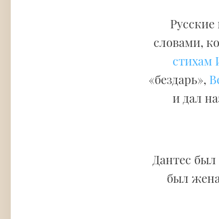
Русские
словами, к
стихам 
«бездарь»,
В
и дал н
Дантес был
был жена