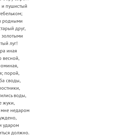
 и пушистый
тебельком;
и родными
старый друг,
 золотыми
тый луг!
ра иная
 весной,
поминая,
я; порой,
ба своды,
ростники,
тились воды,
 жуки,
о мне недаром
суждено,
м ударом
ться должно.