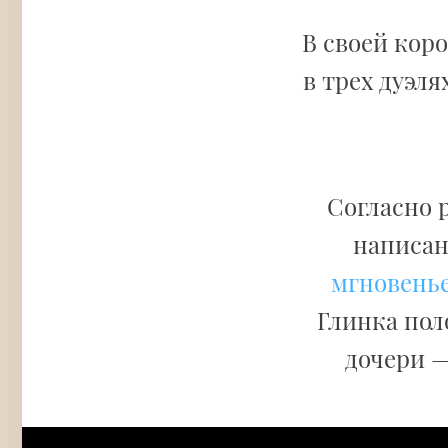
В своей кор
в трех дуэля
Согласно 
написан
мгновенье.
Глинка пол
дочери —