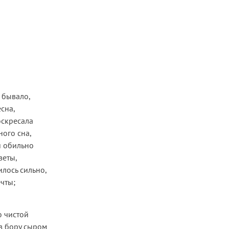
 бывало,
есна,
оскресала
ого сна,
и обильно
веты,
лось сильно,
чты;
ю чистой
 в бору сыром