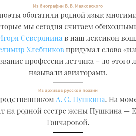
Из биографии В. В. Маяковского
 поэты обогатили родной язык многим
оторые мы сегодня считаем обиходными
Игоря Северянина
в наш лексикон вош
елимир Хлебников
придумал слово «и
азвание профессии летчика – до этого 
называли авиаторами.
Из архивов русской поэзии
 родственником
А. С. Пушкина
. На мом
т на родной сестре жены Пушкина — 
Гончаровой.