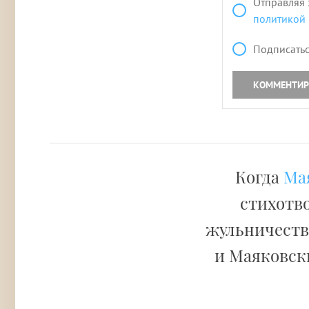
Отправляя 
политикой
Подписатьс
КОММЕНТИР
Когда
Ма
стихотво
жульничестве
и Маяковски