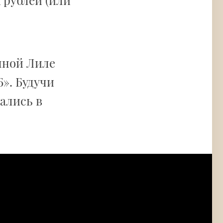
 рублей (или
нной Лиле
». Будучи
ались в