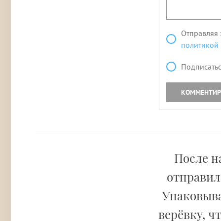
Отправляя 
политикой
Подписатьс
КОММЕНТИР
После н
отправили
Упаковыва
верёвку, ч