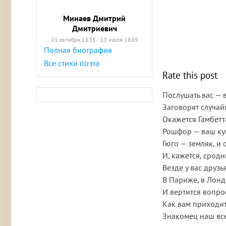
Минаев Дмитрий
Дмитриевич
21 октября 1835 - 10 июля 1889
Полная биография
Все стихи поэта
Rate this post
Послушать вас — в
Заговорят случай
Окажется Гамбетта
Рошфор — ваш кум
Гюго — земляк, и
И, кажется, срод
Везде у вас друз
В Париже, в Лонд
И вертится вопро
Как вам приходит
Знакомец наш вс