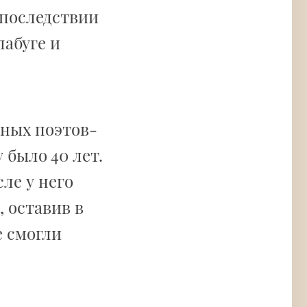
Впоследствии
лабуге и
етных поэтов-
у было 40 лет.
сле у него
, оставив в
е смогли