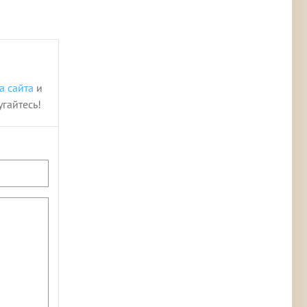
а сайта
и
угайтесь!