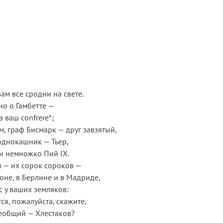
ам все сродни на свете.
но о Гамбетте —
 ваш confrere*;
, граф Бисмарк — друг завзятый,
 однокашник — Тьер,
ни немножко Пий IX.
ья — их сорок сороков —
оне, в Берлине и в Мадриде,
с у ваших земляков:
ся, пожалуйста, скажите,
еобщий — Хлестаков?