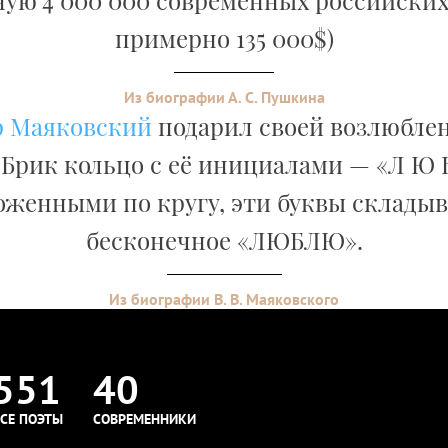
ую 4 000 000 современных российских
примерно 135 000$)
Из биографии А. С. Пушкина
 Маяковский
подарил своей возлюбле
Брик кольцо с её инициалами — «Л Ю Б
оженными по кругу, эти буквы складыв
бесконечное «ЛЮБЛЮ».
Из биографии В. В. Маяковского
551
40
СЕ ПОЭТЫ
СОВРЕМЕННИКИ