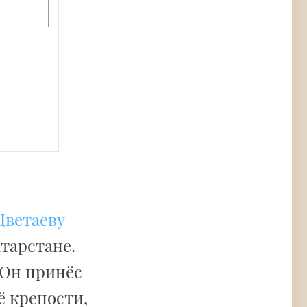
Цветаеву
атарстане.
 Он принёс
ё крепости,