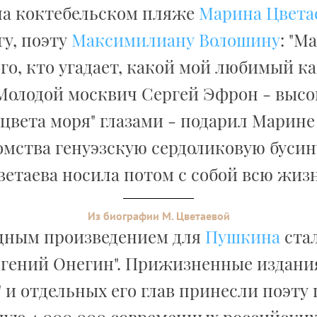
а коктебельском пляже
Марина Цвета
гу, поэту
Максимилиану Волошину
: "М
го, кто угадает, какой мой любимый ка
Молодой москвич Сергей Эфрон - высок
цвета моря" глазами - подарил Марине
омства генуэзскую сердоликовую бусин
ветаева носила потом с собой всю жизн
Из биографии М. Цветаевой
дным произведением для
Пушкина
стал
вгений Онегин". Прижизненные издани
 и отдельных его глав принесли поэту