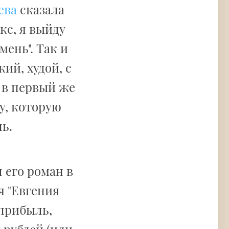
ева
сказала
акс, я выйду
мень". Так и
ий, худой, с
 в первый же
у, которую
ь.
 его роман в
я "Евгения
 прибыль,