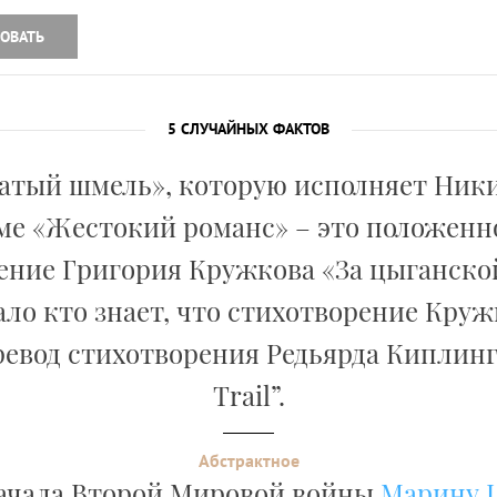
ОВАТЬ
5 СЛУЧАЙНЫХ ФАКТОВ
атый шмель», которую исполняет Ник
е «Жестокий романс» – это положенн
ение Григория Кружкова «За цыганской
ло кто знает, что стихотворение Круж
евод стихотворения Редьярда Киплинг
Trail”.
Абстрактное
ачала Второй Мировой войны
Марину 