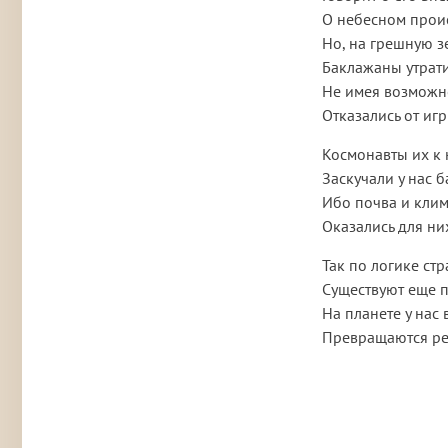
О небесном прои
Но, на грешную з
Баклажаны утрати
Не имея возможно
Отказались от игр
Космонавты их к
Заскучали у нас 
Ибо почва и клим
Оказались для ни
Так по логике ст
Существуют еще 
На планете у нас
Превращаются ре