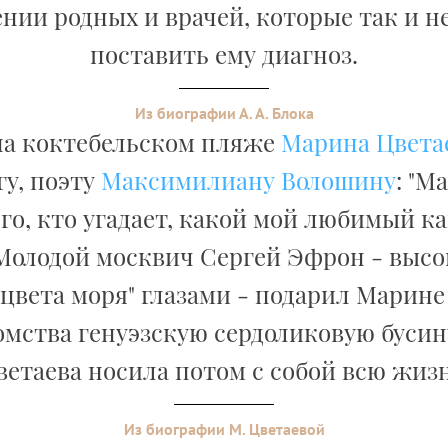
нии родных и врачей, которые так и н
поставить ему диагноз.
Из биографии А. А. Блока
а коктебельском пляже
Марина Цвета
гу, поэту
Максимилиану Волошину
: "М
го, кто угадает, какой мой любимый ка
Молодой москвич Сергей Эфрон - высок
цвета моря" глазами - подарил Марине
омства генуэзскую сердоликовую бусин
ветаева носила потом с собой всю жизн
Из биографии М. Цветаевой