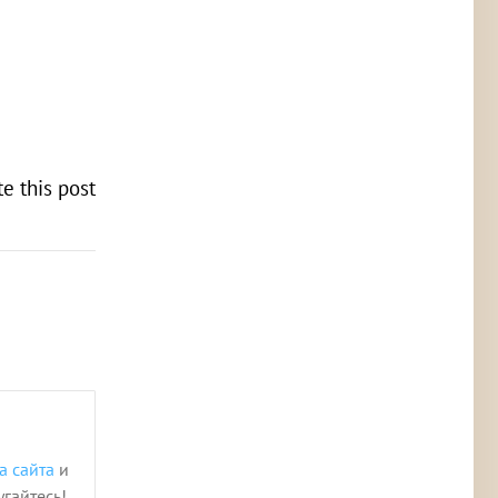
te this post
а сайта
и
угайтесь!