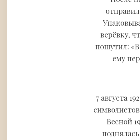
отправили
Упаковыва
верёвку, ч
пошутил: «В
ему пер
7 августа 19
символистов
Весной 19
поднялась 