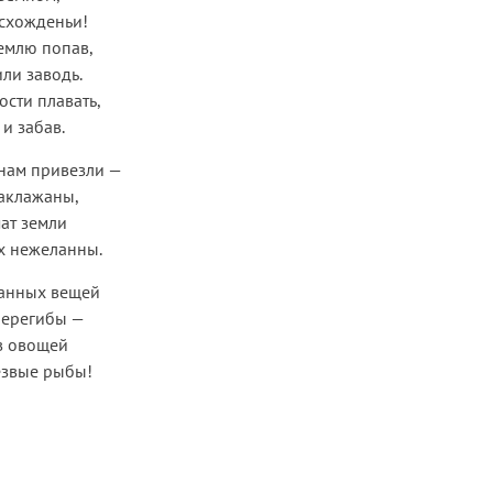
схожденьи!
емлю попав,
ли заводь.
сти плавать,
 и забав.
 нам привезли —
баклажаны,
ат земли
х нежеланны.
ранных вещей
перегибы —
 в овощей
звые рыбы!