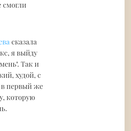
е смогли
ева
сказала
акс, я выйду
мень". Так и
ий, худой, с
 в первый же
у, которую
ь.