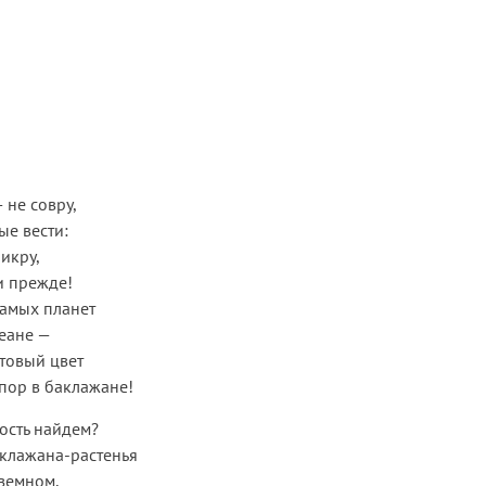
 не совру,
е вести:
икру,
 прежде!
намых планет
еане —
товый цвет
 пор в баклажане!
ость найдем?
аклажана-растенья
еземном,