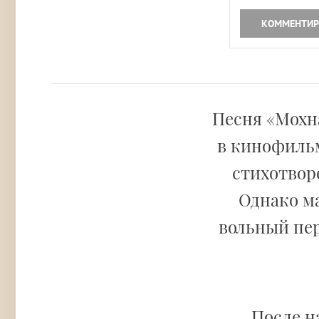
КОММЕНТИР
Песня «Мохн
в кинофильм
стихотвор
Однако ма
вольный пер
После н