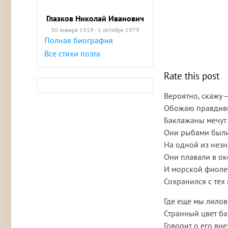
Глазков Николай Иванович
30 января 1919 - 1 октября 1979
Полная биография
Все стихи поэта
Rate this post
Вероятно, скажу —
Обожаю правдивы
Баклажаны мечут 
Они рыбами были
На одной из нез
Они плавали в ок
И морской фиоле
Сохранился с тех
Где еще мы лилов
Странный цвет б
Говорит о его вн