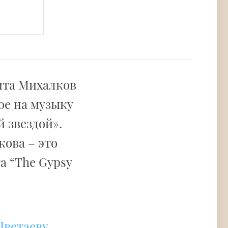
ита Михалков
ое на музыку
 звездой».
кова – это
а “The Gypsy
Цветаеву