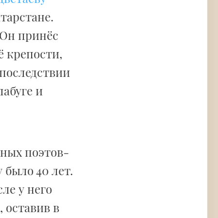
атарстане.
 Он принёс
ё крепости,
Впоследствии
лабуге и
етных поэтов-
у было 40 лет.
сле у него
, оставив в