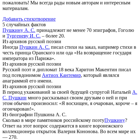
пожаловать! Мы всегда рады новым авторам и интересным
материалам.
Добавить стихотворение
5 случайных фактов
Пушкину А. С.
принадлежит не менее 70 эпиграфов, Гоголю
и
Тургеневу И. С.
– более 20.
Из архивов русской поэзии
Иногда
Пушкин А. С.
писал стихи на заказ, например стихи в
честь принца Оранского или ода «На возвращение государя
императора из Парижа».
Из архивов русской поэзии
Русский поэт и дипломат 18 века Харитон Макентин писал
под псевдонимом
Антиох Кантемир
, который являлся
анаграммой его имени.
Из архивов русской поэзии
В период ухаживаний за своей будущей супругой Натальей
А.
С. Пушкин
много рассказывал своим друзьям о ней и при
этом обычно произносил: «Я восхищен, я очарован, короче – я
огончарован!».
Из биографии Пушкина А. С.
Сколько в мире памятников российскому поэту
Пушкину
?
Ответ на этот вопрос содержится в книге воронежского
коллекционера открыток Валерия Кононова. Во всем мире их
— 270.