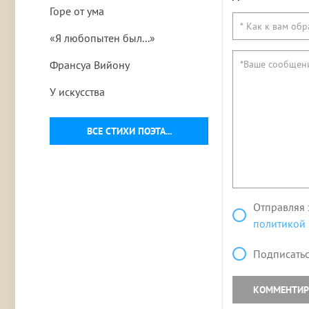
Горе от ума
«Я любопытен был...»
Франсуа Вийону
У искусства
ВСЕ СТИХИ ПОЭТА...
Отправляя 
политикой
Подписатьс
КОММЕНТИР