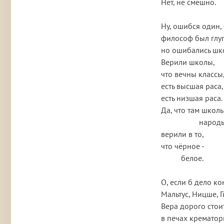
Нет, не смешно.

Ну, ошибся один, -
философ был глуп
но ошибались шко
Верили школы,

что вечны классы,
есть высшая раса,

есть низшая раса.

Да, что там школы 
                   народы целые

верили в то,

что чёрное - 

          белое.

О, если б дело ко
Мальтус, Ницше, Ги
Вера дорого стоит 
в печах крематор