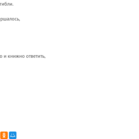
ибли.

ршалось,

о и книжно ответить,
