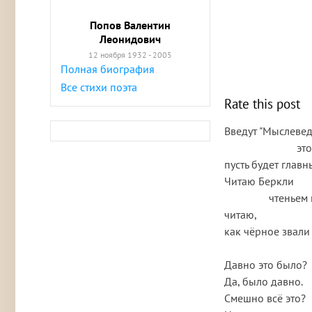
Попов Валентин
Леонидович
12 ноября 1932 - 2005
Полная биография
Все стихи поэта
Rate this post
Введут "Мыслеведе
                          это

пусть будет главн
Читаю Беркли

                чтеньем не беглым,

читаю,

как чёрное звали 
Давно это было?

Да, было давно.

Смешно всё это?
