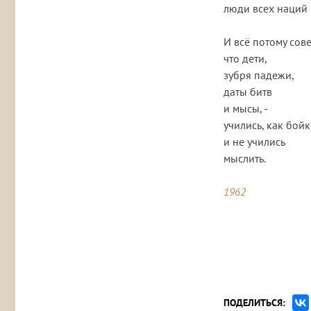
люди всех наций г
И всё потому сове
что дети,

зубря падежи,

даты битв

и мысы, - 

учились, как бойк
и не учились

мыслить.

1962
ПОДЕЛИТЬСЯ: