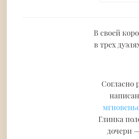
В своей кор
в трех дуэля
Согласно 
написан
мгновенье.
Глинка пол
дочери —