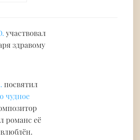
.
участвовал
даря здравому
.
посвятил
ю чудное
композитор
л романс её
 влюблён.