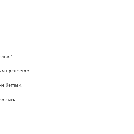
ние" - 

ым предметом.

белым.
