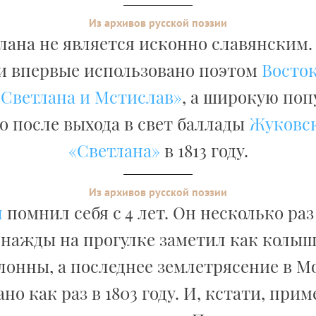
Из архивов русской поэзии
лана не является исконно славянским.
и впервые использовано поэтом
Восток
«Светлана и Мстислав»
, а широкую поп
о после выхода в свет баллады
Жуковск
«Светлана»
в 1813 году.
Из архивов русской поэзии
н
помнил себя с 4 лет. Он несколько ра
однажды на прогулке заметил как колыш
лонны, а последнее землетрясение в М
о как раз в 1803 году. И, кстати, прим