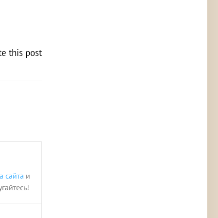
te this post
а сайта
и
угайтесь!