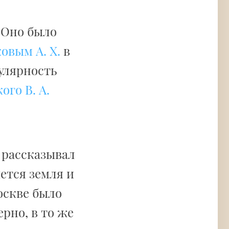
 Оно было
овым А. Х.
в
улярность
ого В. А.
з рассказывал
ется земля и
оскве было
ерно, в то же