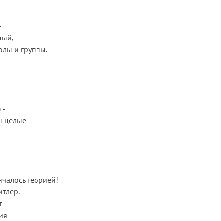
 

ый,

лы и группы.



- 

нчалось теорией!

тлер.

- 

ия
