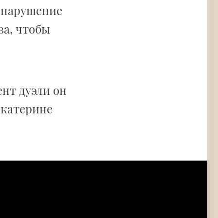
 нарушение
ва, чтобы
ент дуэли он
Екатерине