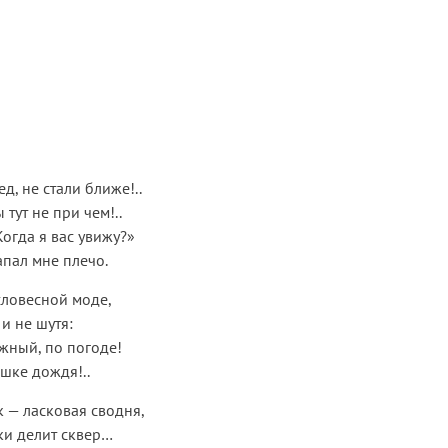
д, не стали ближе!..
 тут не при чем!..
Когда я вас увижу?»
пал мне плечо.
словесной моде,
 и не шутя:
ужный, по погоде!
шке дождя!..
 — ласковая сводня,
ки делит сквер…