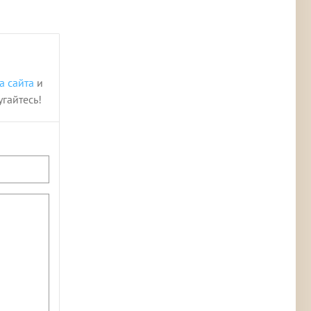
а сайта
и
угайтесь!