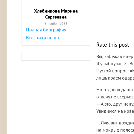
Хлебникова Марина
Сергеевна
6 ноября 1965
Полная биография
Все стихи поэта
Rate this post
Вы, забежав впере
Я улыбнулась?.. Вы
Пустой вопрос: «
лишь краем оцара
Но отдавая дань 
отвечу не всерьез
— А это, друг нен
Увидимся на крае
… Лукавит дождик
на мокрые полос