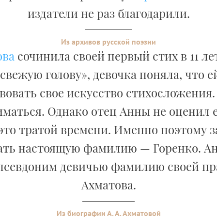
издатели не раз благодарили.
Из архивов русской поэзии
ова
сочинила своей первый стих в 11 ле
 свежую голову», девочка поняла, что 
овать свое искусство стихосложения.
иматься. Однако отец Анны не оценил е
это тратой времени. Именно поэтому 
ать настоящую фамилию — Горенко. А
 псевдоним девичью фамилию своей пр
Ахматова.
Из биографии А. А. Ахматовой