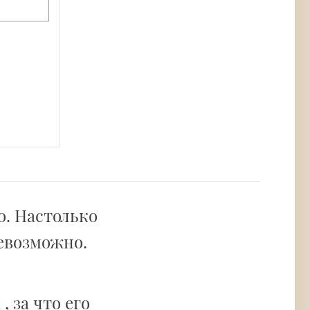
о. Настолько
невозможно.
а
, за что его