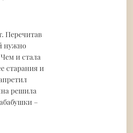
т. Перечитав
ей нужно
 Чем и стала
е старания и
запретил
нна решила
абабушки –