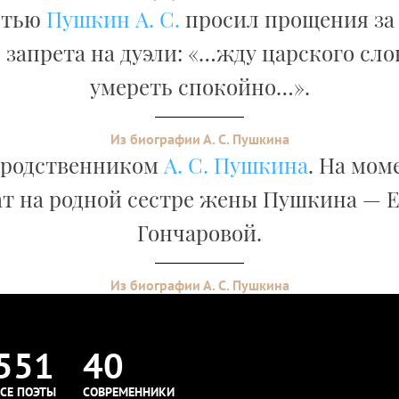
ртью
Пушкин А. С.
просил прощения за
 запрета на дуэли: «…жду царского сло
умереть спокойно…».
Из биографии А. С. Пушкина
 родственником
А. С. Пушкина
. На мом
т на родной сестре жены Пушкина — 
Гончаровой.
Из биографии А. С. Пушкина
551
40
СЕ ПОЭТЫ
СОВРЕМЕННИКИ