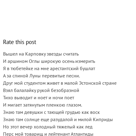
Rate this post
Вышел на Карповку звезды считать
И аршином Оглы широкую осень измерить
Я в тюбетейке на мне арестантский бушлат
А за спиной Луны перевитые песни.
Друг мой студентом живет в малой Эстонской стране
Взял балалайку рукой безобразной
Тихо выводит и ноет и ночи поет
И мигает затянутым пленкою глазом.
Знаю там девушки с тающей грудью как воск
Знаю там солнце еще разудалой и милой Киприды
Но этот вечер холодный тяжелый как лед
Перс мой товарищ и лейтенант Атлантиды