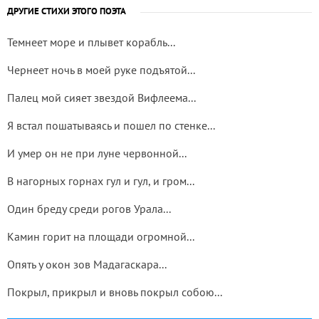
ДРУГИЕ СТИХИ ЭТОГО ПОЭТА
Темнеет море и плывет корабль...
Чернеет ночь в моей руке подъятой...
Палец мой сияет звездой Вифлеема...
Я встал пошатываясь и пошел по стенке...
И умер он не при луне червонной...
В нагорных горнах гул и гул, и гром...
Один бреду среди рогов Урала...
Камин горит на площади огромной...
Опять у окон зов Мадагаскара...
Покрыл, прикрыл и вновь покрыл собою...