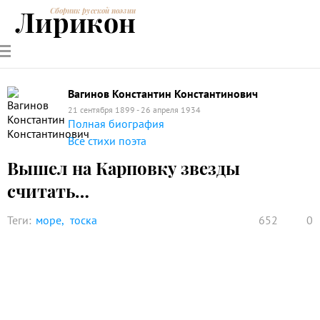
Лирикон
Сборник русской поэзии
РУССКИЕ
СОВРЕМЕННИКИ
ЭНЦИКЛОПЕДИЯ
СТАТЬИ О
АНАЛИЗ
ПОЭТЫ
ПОЭЗИИ
ПОЭЗИИ И
СТИХОТВОРЕНИЙ
ЛИТЕРАТУРЕ
Вагинов Константин Константинович
21 сентября 1899 - 26 апреля 1934
Полная биография
Все стихи поэта
Вышел на Карповку звезды
считать…
Теги:
море
тоска
652
0