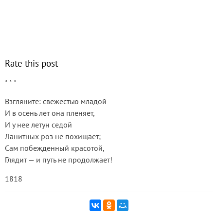
Rate this post
* * *
Взгляните: свежестью младой
И в осень лет она пленяет,
И у нее летун седой
Ланитных роз не похищает;
Сам побежденный красотой,
Глядит — и путь не продолжает!
1818