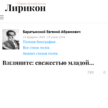
Лирикон
Сборник русской поэзии
РУССКИЕ
СОВРЕМЕННИКИ
ЭНЦИКЛОПЕДИЯ
СТАТЬИ О
АНАЛИЗ
ПОЭТЫ
ПОЭЗИИ
ПОЭЗИИ И
СТИХОТВОРЕНИЙ
ЛИТЕРАТУРЕ
Баратынский Евгений Абрамович
19 февраля 1800 - 29 июня 1844
Полная биография
Все стихи поэта
Анализ стихов поэта
Взгляните: свежестью младой…
789
0