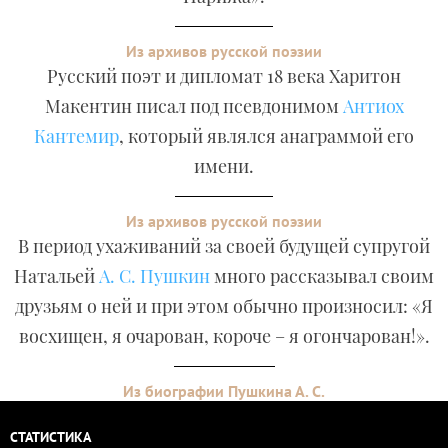
Из архивов русской поэзии
Русский поэт и дипломат 18 века Харитон
Макентин писал под псевдонимом
Антиох
Кантемир
, который являлся анаграммой его
имени.
Из архивов русской поэзии
В период ухаживаний за своей будущей супругой
Натальей
А. С. Пушкин
много рассказывал своим
друзьям о ней и при этом обычно произносил: «Я
восхищен, я очарован, короче – я огончарован!».
Из биографии Пушкина А. С.
СТАТИСТИКА