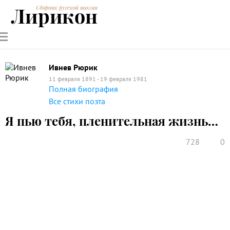
Лирикон
Сборник русской поэзии
РУССКИЕ
СОВРЕМЕННИКИ
ЭНЦИКЛОПЕДИЯ
СТАТЬИ О
АНАЛИЗ
ПОЭТЫ
ПОЭЗИИ
ПОЭЗИИ И
СТИХОТВОРЕНИЙ
ЛИТЕРАТУРЕ
Ивнев Рюрик
11 февраля 1891 - 19 февраля 1981
Полная биография
Все стихи поэта
Я пью тебя, пленительная жизнь…
728
0