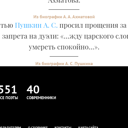
Из биографии А. А. Ахматовой
ртью
Пушкин А. С.
просил прощения за
 запрета на дуэли: «…жду царского сло
умереть спокойно…».
Из биографии А. С. Пушкина
551
40
СЕ ПОЭТЫ
СОВРЕМЕННИКИ
ОБЛАДАТЕЛЯМ
О СБОРНИКЕ
КОНТАКТЫ
КАРТА САЙТА