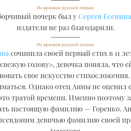
Из архивов русской поэзии
борчивый почерк был у
Сергея Есенин
издатели не раз благодарили.
Из архивов русской поэзии
ова
сочинила своей первый стих в 11 ле
 свежую голову», девочка поняла, что 
овать свое искусство стихосложения.
иматься. Однако отец Анны не оценил е
это тратой времени. Именно поэтому 
ать настоящую фамилию — Горенко. А
 псевдоним девичью фамилию своей пр
Ахматова.