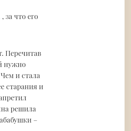
а
, за что его
т. Перечитав
ей нужно
 Чем и стала
е старания и
запретил
нна решила
абабушки –