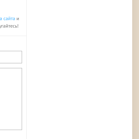
а сайта
и
угайтесь!