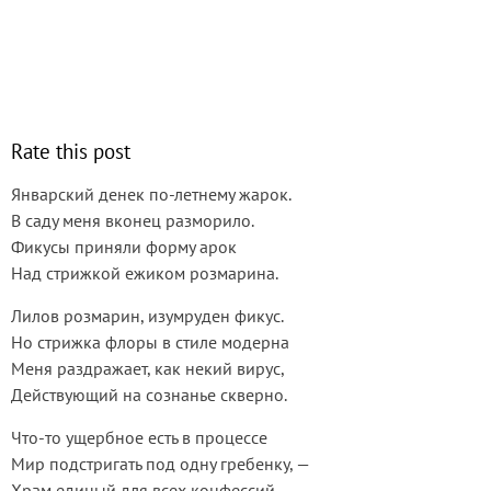
Rate this post
Январский денек по-летнему жарок.
В саду меня вконец разморило.
Фикусы приняли форму арок
Над стрижкой ежиком розмарина.
Лилов розмарин, изумруден фикус.
Но стрижка флоры в стиле модерна
Меня раздражает, как некий вирус,
Действующий на сознанье скверно.
Что-то ущербное есть в процессе
Мир подстригать под одну гребенку, —
Храм единый для всех конфессий