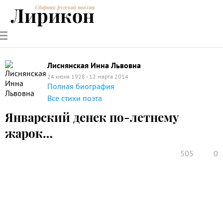
Лирикон
Сборник русской поэзии
РУССКИЕ
СОВРЕМЕННИКИ
ЭНЦИКЛОПЕДИЯ
СТАТЬИ О
АНАЛИЗ
ПОЭТЫ
ПОЭЗИИ
ПОЭЗИИ И
СТИХОТВОРЕНИЙ
ЛИТЕРАТУРЕ
Лиснянская Инна Львовна
24 июня 1928 - 12 марта 2014
Полная биография
Все стихи поэта
Январский денек по-летнему
жарок…
505
0