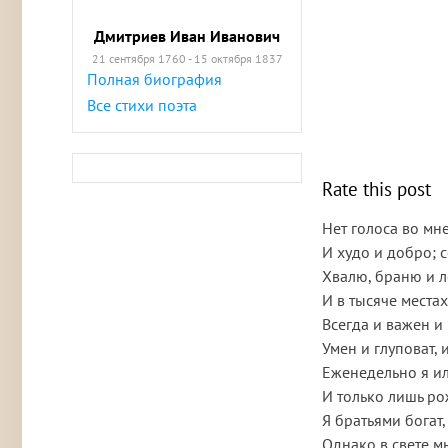
Дмитриев Иван Иванович
21 сентября 1760 - 15 октября 1837
Полная биография
Все стихи поэта
Rate this post
Нет голоса во мне
И худо и добро; 
Хвалю, браню и л
И в тысяче места
Всегда и важен и
Умен и глуповат, 
Еженедельно я ил
И только лишь ро
Я братьями богат,
Однако в свете м