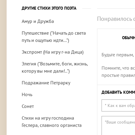
ДРУГИЕ СТИХИ ЭТОГО ПОЭТА
Понравилось 
Амур и Дружба
Путешествие ("Начать до света
ОБЫЧ
путь и ощупью идти...")
Экспромт (На игру г-на Дица)
Будьте первым,
Элегия ("Возьмите, боги, жизнь,
Помните, что в
котору вы мне дали!..")
простые правила
Подражание Петрарку
ДОБАВИТЬ КОММ
Ночь
Сонет
Стихи на игру господина
Геслера, славного органиста