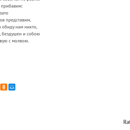
 прибавим:
 зато
ов представим,
в обиду нам никто,
к, бездушен и собою
вую с молвою.
Ra