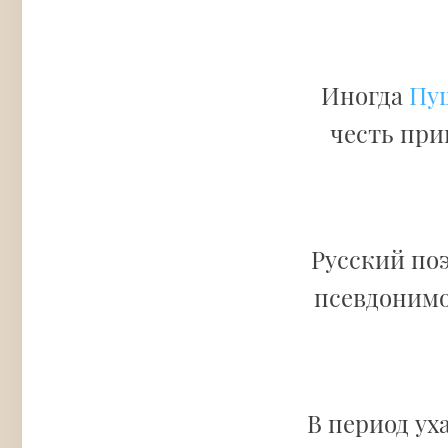
Иногда
Пуш
честь при
Русский поэ
псевдоним
В период ух