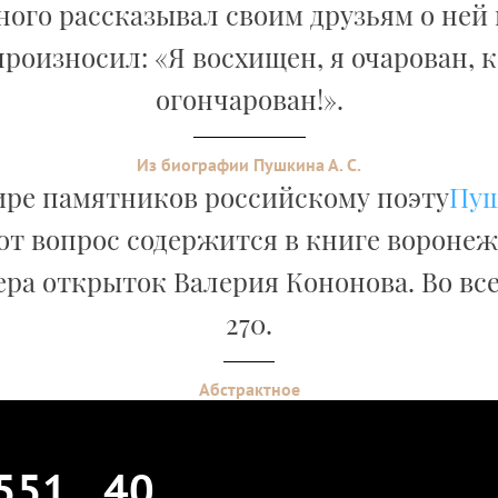
ого рассказывал своим друзьям о ней 
роизносил: «Я восхищен, я очарован, к
огончарован!».
Из биографии Пушкина А. С.
ире памятников российскому поэту
Пу
от вопрос содержится в книге вороне
ра открыток Валерия Кононова. Во вс
270.
Абстрактное
551
40