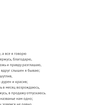
, а все я говорю
сержусь, благодарю,
ожь и правду разглашаю,
х вдруг слышен я бываю;
 шутлив,
и дурен и красив;
ь в месяц возрождаюсь,
жусь, в продажу отпускаюсь.
 названье нам одно;
ы зовемся не равно.