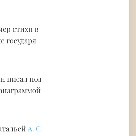
мер стихи в
е государя
ин писал под
 анаграммой
Натальей
А. С.