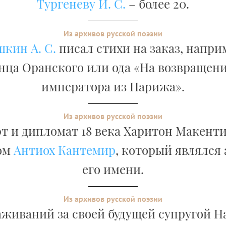
Тургеневу И. С.
– более 20.
Из архивов русской поэзии
кин А. С.
писал стихи на заказ, напри
нца Оранского или ода «На возвращени
императора из Парижа».
Из архивов русской поэзии
т и дипломат 18 века Харитон Макент
ом
Антиох Кантемир
, который являлся
его имени.
Из архивов русской поэзии
аживаний за своей будущей супругой 