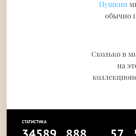
Пушкин
мн
обычно п
Сколько в м
на эт
коллекционе
СТАТИСТИКА
34589
888
57