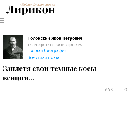
Лирикон
Сборник русской поэзии
РУССКИЕ
СОВРЕМЕННИКИ
ЭНЦИКЛОПЕДИЯ
СТАТЬИ О
АНАЛИЗ
ПОЭТЫ
ПОЭЗИИ
ПОЭЗИИ И
СТИХОТВОРЕНИЙ
ЛИТЕРАТУРЕ
Полонский Яков Петрович
18 декабря 1819 - 30 октября 1898
Полная биография
Все стихи поэта
Заплетя свои темные косы
венцом…
658
0