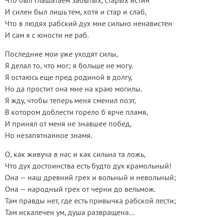
Что был глашатаем забытых, старых истин
И силен был лишь тем, хотя и стар и слаб,
Что в людях рабский дух мне сильно ненавистен
И сам я с юности не раб.
Последние мои уже уходят силы,
Я делал то, что мог; я больше не могу.
Я остаюсь еще пред родиной в долгу,
Но да простит она мне на краю могилы.
Я жду, чтобы теперь меня сменил поэт,
В котором доблести горело б ярче пламя,
И принял от меня не знавшее побед,
Но незапятнанное знамя.
О, как живуча в нас и как сильна та ложь,
Что дух достоинства есть будто дух крамольный!
Она — наш древний грех и вольный и невольный;
Она — народный грех от черни до вельмож.
Там правды нет, где есть привычка рабской лести;
Там искалечен ум, душа развращена…