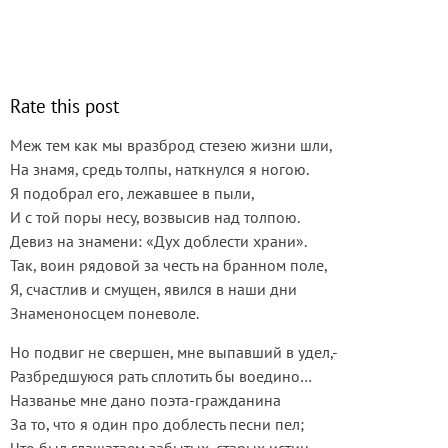
Rate this post
Меж тем как мы вразброд стезею жизни шли,
На знамя, средь толпы, наткнулся я ногою.
Я подобрал его, лежавшее в пыли,
И с той поры несу, возвысив над толпою.
Девиз на знамени: «Дух доблести храни».
Так, воин рядовой за честь на бранном поле,
Я, счастлив и смущен, явился в наши дни
Знаменоносцем поневоле.
Но подвиг не свершен, мне выпавший в удел,-
Разбредшуюся рать сплотить бы воедино…
Названье мне дано поэта-гражданина
За то, что я один про доблесть песни пел;