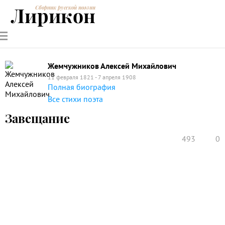
Лирикон
Сборник русской поэзии
РУССКИЕ
СОВРЕМЕННИКИ
ЭНЦИКЛОПЕДИЯ
СТАТЬИ О
АНАЛИЗ
ПОЭТЫ
ПОЭЗИИ
ПОЭЗИИ И
СТИХОТВОРЕНИЙ
ЛИТЕРАТУРЕ
Жемчужников Алексей Михайлович
11 февраля 1821 - 7 апреля 1908
Полная биография
Все стихи поэта
Завещание
493
0