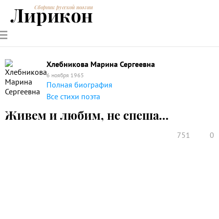
Лирикон
Сборник русской поэзии
РУССКИЕ
СОВРЕМЕННИКИ
ЭНЦИКЛОПЕДИЯ
СТАТЬИ О
АНАЛИЗ
ПОЭТЫ
ПОЭЗИИ
ПОЭЗИИ И
СТИХОТВОРЕНИЙ
ЛИТЕРАТУРЕ
Хлебникова Марина Сергеевна
6 ноября 1965
Полная биография
Все стихи поэта
Живем и любим, не спеша…
751
0