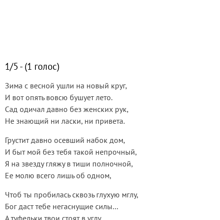
1/5 - (1 голос)
Зима с весной ушли на новый круг,
И вот опять вовсю бушует лето.
Сад одичал давно без женских рук,
Не знающий ни ласки, ни привета.
Грустит давно осевший набок дом,
И быт мой без тебя такой непрочный,
Я на звезду гляжу в тиши полночной,
Ее молю всего лишь об одном,
Чтоб ты пробилась сквозь глухую мглу,
Бог даст тебе негаснущие силы…
А туфельки твои стоят в углу,