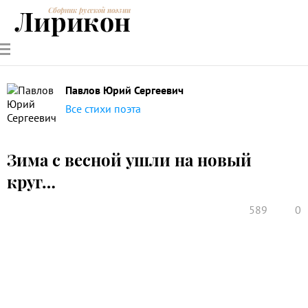
Лирикон
Сборник русской поэзии
РУССКИЕ
СОВРЕМЕННИКИ
ЭНЦИКЛОПЕДИЯ
СТАТЬИ О
АНАЛИЗ
ПОЭТЫ
ПОЭЗИИ
ПОЭЗИИ И
СТИХОТВОРЕНИЙ
ЛИТЕРАТУРЕ
Павлов Юрий Сергеевич
Все стихи поэта
Зима с весной ушли на новый
круг…
589
0