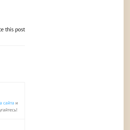
te this post
!
а сайта
и
угайтесь!