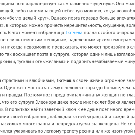
енщины поэт характеризует как «пламенно-чудесную». Она мож
ающей, либо напоминающей небесную молнию, когда возлюб
ом «бегло целый круг». Однако поэта гораздо больше впечатля
», в которых можно прочесть нерешительность, смущение, вол
сть. В этот момент избранница
Тютчева
полна особого очарова
енен лишь немногим женщинам, наделенным ярким темпераме
 и никогда невозможно предсказать, что может произойти в 
то так восхищает поэта в супруге, которая одним лишь взглядо
грюмый, тусклый огнь желанья» и подарить незабываемые мин
м страстным и влюбчивым,
Тютчев
в своей жизни огромное зна
. Один жест мог сказать ему о человеке гораздо больше, чем т
и правды. Поэтому поэт предпочитал «читать» женщин по глаз
, что его супруга Элеонора даже после многих лет брака являет
». В попытках найти заветный ключ к ее душе поэт много вре
нии своей избранниц, наблюдая за ней украдкой и каждый ра
 насколько многогранна и непредсказуема эта женщина. Но со
учился улавливать по легкому трепету ресниц или же изогнутой