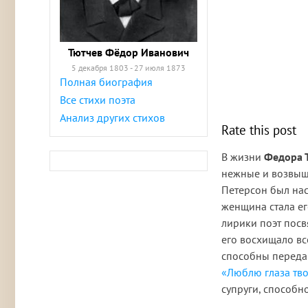
Тютчев Фёдор Иванович
5 декабря 1803 - 27 июля 1873
Полная биография
Все стихи поэта
Анализ других стихов
Rate this post
В жизни
Федора 
нежные и возвыш
Петерсон был нас
женщина стала ег
лирики поэт посв
его восхищало вс
способны передав
«Люблю глаза тво
супруги, способн