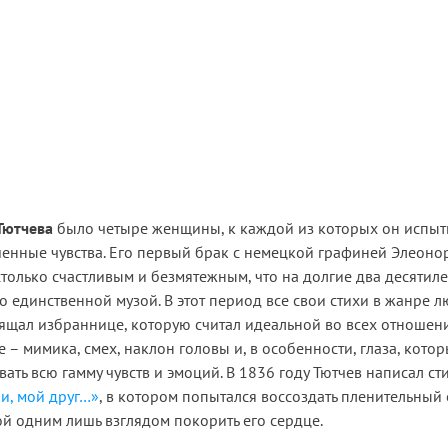
Тютчева
было четыре женщины, к каждой из которых он испыт
енные чувства. Его первый брак с немецкой графиней Элеоно
только счастливым и безмятежным, что на долгие два десятиле
о единственной музой. В этот период все свои стихи в жанре 
ящал избраннице, которую считал идеальной во всех отношени
е – мимика, смех, наклон головы и, в особенности, глаза, кото
ать всю гамму чувств и эмоций. В 1836 году Тютчев написал с
и, мой друг…»
, в котором попытался воссоздать пленительный
ой одним лишь взглядом покорить его сердце.