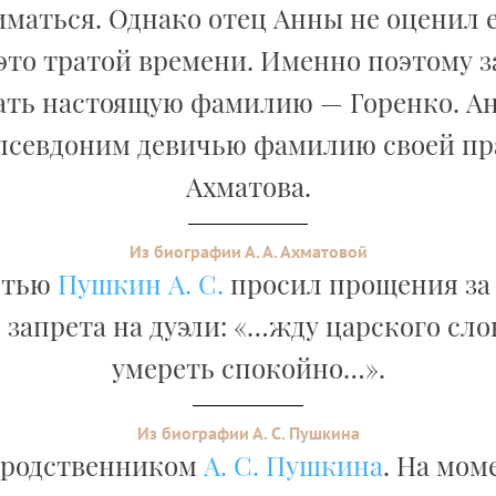
иматься. Однако отец Анны не оценил е
это тратой времени. Именно поэтому 
ать настоящую фамилию — Горенко. А
 псевдоним девичью фамилию своей пр
Ахматова.
Из биографии А. А. Ахматовой
ртью
Пушкин А. С.
просил прощения за
 запрета на дуэли: «…жду царского сло
умереть спокойно…».
Из биографии А. С. Пушкина
 родственником
А. С. Пушкина
. На мом