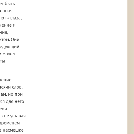
ет быть
ленная
ют «глаза,
нение и
ния,
нтом. Они
следующий
м может
уты
чение
ысячи слов,
ам, но при
ся для него
мени
з не уставая
 временем
 в насмешке