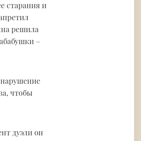
е старания и
запретил
нна решила
абабушки –
 нарушение
ва, чтобы
ент дуэли он