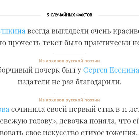
5 СЛУЧАЙНЫХ ФАКТОВ
ушкина
всегда выглядели очень красив
то прочесть текст было практически 
Из архивов русской поэзии
борчивый почерк был у
Сергея Есенин
издатели не раз благодарили.
Из архивов русской поэзии
ова
сочинила своей первый стих в 11 ле
 свежую голову», девочка поняла, что 
овать свое искусство стихосложения.