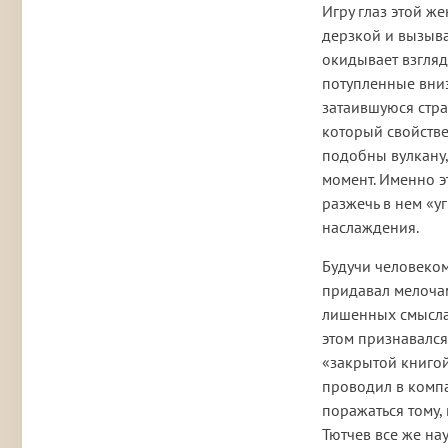
Игру глаз этой ж
дерзкой и вызыв
окидывает взгляд
потупленные вниз
затаившуюся стра
который свойств
подобны вулкану,
момент. Именно э
разжечь в нем «у
наслаждения.
Будучи человеко
придавал мелочам
лишенных смысла 
этом признавался
«закрытой книгой
проводил в компа
поражаться тому,
Тютчев все же на