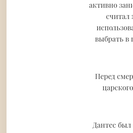
активно зан
считал 
использов
выбрать в
Перед сме
царского
Дантес был