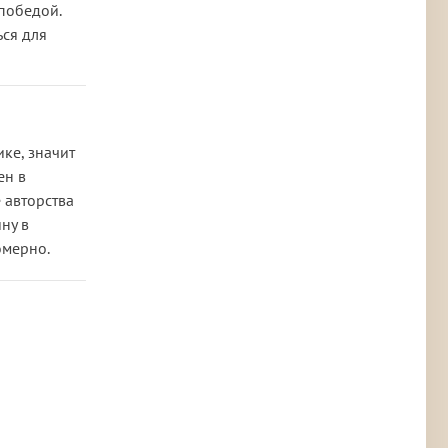
победой.
ься для
ке, значит
ен в
 авторства
ну в
омерно.