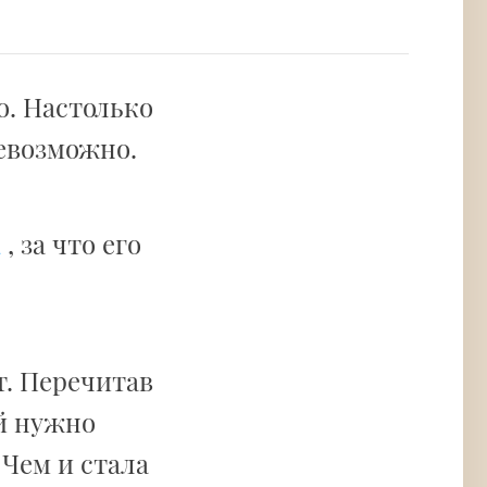
о. Настолько
невозможно.
а
, за что его
т. Перечитав
ей нужно
 Чем и стала