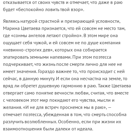
отказывается от своих чувств и отмечает, что даже в раю
будет «беспокойно ловить твой взор».
Являясь натурой страстной и презирающей условности,
Марина Цветаева признается, что ей совсем не место там,
где «сонмы ангелов летают стройно». В этом мире она
ощущает себя чужой, и ей совсем не по душе компания
«невинно-строгих дев», которых она собирается
эпатировать земными напевами. При этом поэтесса
подчеркивает, что жизнь после смерти лично для нее не
имеет значения. Гораздо важнее то, что происходит с ней
сейчас, в данную минуту. И если она несчастна на земле, то
вряд ли обретет душевную гармонию в раю. Также Цветаева
отвергает само понятие вечности любви, считая, что вместе
с человеком этот мир покидают его чувства, мысли и
желания. «И не для встреч проснемся мы в раю», —
отмечает поэтесса, убежденная в том, что смерть способна
разлучить возлюбленных. Особенно, если при жизни их
взаимоотношения были далеки от идеала.