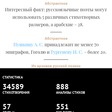
Абстрактное
Интересный факт: русскоязычные поэты могут
использовать 5 различных стихотворных
размеров, а арабские – 28.
Абстрактное
Пушкину А. С.
принадлежит не менее 70
эпиграфов, Гоголю и
Тургеневу И. С.
– более 20.
Из архивов русской поэзии
СТАТИСТИКА
34589
888
СТИХОТВОРЕНИЯ
АНАЛИЗЫ СТИХОВ
57
551