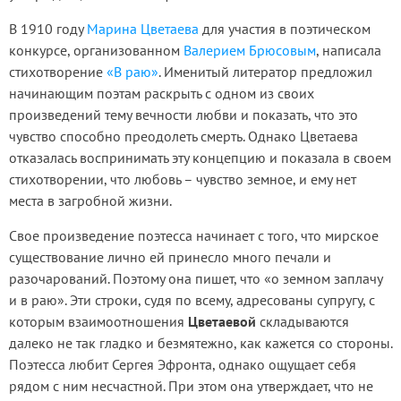
В 1910 году
Марина Цветаева
для участия в поэтическом
конкурсе, организованном
Валерием Брюсовым
, написала
стихотворение
«В раю»
. Именитый литератор предложил
начинающим поэтам раскрыть с одном из своих
произведений тему вечности любви и показать, что это
чувство способно преодолеть смерть. Однако Цветаева
отказалась воспринимать эту концепцию и показала в своем
стихотворении, что любовь – чувство земное, и ему нет
места в загробной жизни.
Свое произведение поэтесса начинает с того, что мирское
существование лично ей принесло много печали и
разочарований. Поэтому она пишет, что «о земном заплачу
и в раю». Эти строки, судя по всему, адресованы супругу, с
которым взаимоотношения
Цветаевой
складываются
далеко не так гладко и безмятежно, как кажется со стороны.
Поэтесса любит Сергея Эфронта, однако ощущает себя
рядом с ним несчастной. При этом она утверждает, что не