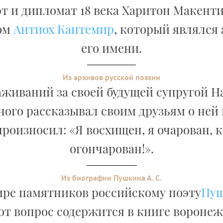
т и дипломат 18 века Харитон Макент
ом
Антиох Кантемир
, который являлся
его имени.
Из архивов русской поэзии
аживаний за своей будущей супругой 
ого рассказывал своим друзьям о ней 
роизносил: «Я восхищен, я очарован, к
огончарован!».
Из биографии Пушкина А. С.
ире памятников российскому поэту
Пу
от вопрос содержится в книге вороне