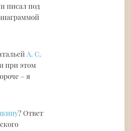
ин писал под
 анаграммой
Натальей
А. С.
и при этом
ороче – я
шкину
? Ответ
жского