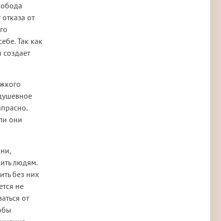
вобода
 отказа от
го
ебе. Так как
н создает
яжкого
 душевное
апрасно.
 ли они
зни,
ить людям.
ить без них
ется не
заться от
тобы