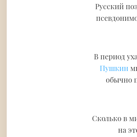
Русский поэ
псевдоним
В период ух
Пушкин
мн
обычно п
Сколько в м
на эт