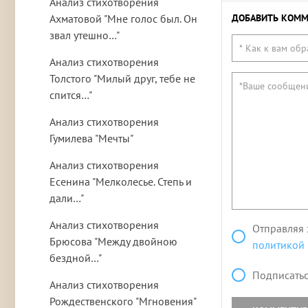
Анализ стихотворения
Ахматовой "Мне голос был. Он
ДОБАВИТЬ КОММ
звал утешно…"
Анализ стихотворения
Толстого "Милый друг, тебе не
спится…"
Анализ стихотворения
Гумилева "Мечты"
Анализ стихотворения
Есенина "Мелколесье. Степь и
дали…"
Анализ стихотворения
Отправляя 
Брюсова "Между двойною
политикой
бездной…"
Подписатьс
Анализ стихотворения
Рождественского "Мгновения"