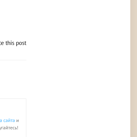
te this post
!
а сайта
и
угайтесь!