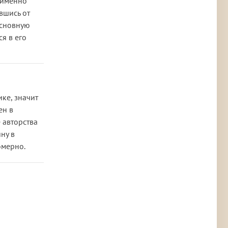
 именно
вшись от
основную
ся в его
ке, значит
ен в
 авторства
ну в
омерно.