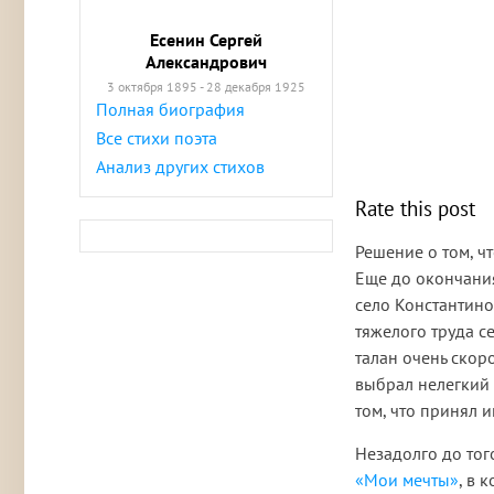
Есенин Сергей
Александрович
3 октября 1895 - 28 декабря 1925
Полная биография
Все стихи поэта
Анализ других стихов
Rate this post
Решение о том, ч
Еще до окончания
село Константинов
тяжелого труда с
талан очень скор
выбрал нелегкий 
том, что принял 
Незадолго до тог
«Мои мечты»
, в 