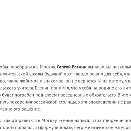
тобы перебраться в Москву,
Сергей Есенин
вынашивал нескольк
 учительской школы будущий поэт твердо решил для себя, что
о, такое любимое и знакомое, он не вернется. И не потому, чт
ельского учителя. Есенин понимал, что у себя на родине его ли
о будет погребен под слоем повседневных обязательств. В итог
путь покорения российской столицы, хотя впоследствии не раз
именно это решение.
о, как отправиться в Москву, Есенин написал стихотворение п
котором попытался сформулировать, чего же именно он ждет от