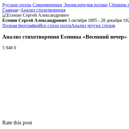
Русские поэты
Современники
Энциклопедия поэзии
Сборник р
Главная
>
Анализ стихотворения
Есенин Сергей Александрович
3 октября 1895 - 28 декабря 19
Полная биография
Все стихи поэта
Анализ других стихов
Анализ стихотворения Есенина «Весенний вечер»
5 948
0
Rate this post