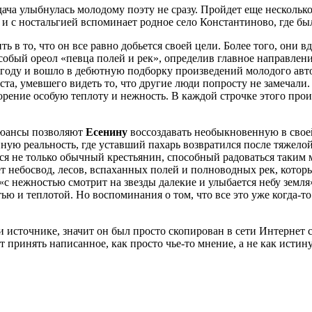
ача улыбнулась молодому поэту не сразу. Пройдет еще несколько
 и с ностальгией вспоминает родное село Константиново, где бы
ь в то, что он все равно добьется своей цели. Более того, они
особый ореол «певца полей и рек», определив главное направлен
12 году и вошло в дебютную подборку произведений молодого ав
а, умевшего видеть то, что другие люди попросту не замечали. 
рение особую теплоту и нежность. В каждой строчке этого произ
нюансы позволяют
Есенину
воссоздавать необыкновенную в своей
 реальность, где уставший пахарь возвратился после тяжелой р
тся не только обычный крестьянин, способный радоваться таким
ает небосвод, лесов, вспаханных полей и полноводных рек, кот
а «с нежностью смотрит на звезды далекие и улыбается небу зем
ью и теплотой. Но воспоминания о том, что все это уже когда-т
и источнике, значит он был просто скопирован в сети Интернет 
ет принять написанное, как просто чье-то мнение, а не как ист