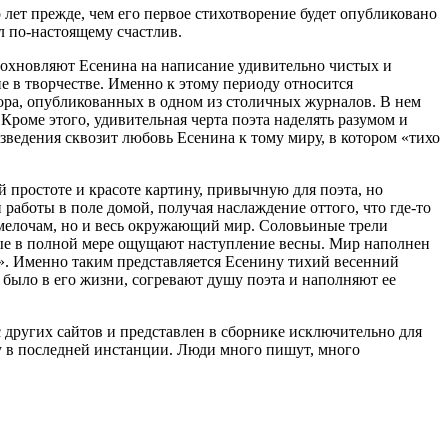
 лет прежде, чем его первое стихотворение будет опубликовано
л по-настоящему счастлив.
 вдохновляют Есенина на написание удивительно чистых и
ие в творчестве. Именно к этому периоду относится
тора, опубликованных в одном из столичных журналов. В нем
Кроме этого, удивительная черта поэта наделять разумом и
ведения сквозит любовь Есенина к тому миру, в котором «тихо
 простоте и красоте картину, привычную для поэта, но
аботы в поле домой, получая наслаждение оттого, что где-то
 мелочам, но и весь окружающий мир. Соловьиные трели
орые в полной мере ощущают наступление весны. Мир наполнен
ля». Именно таким представляется Есенину тихий весенний
о было в его жизни, согревают душу поэта и наполняют ее
с других сайтов и представлен в сборнике исключительно для
ину в последней инстанции. Люди много пишут, много