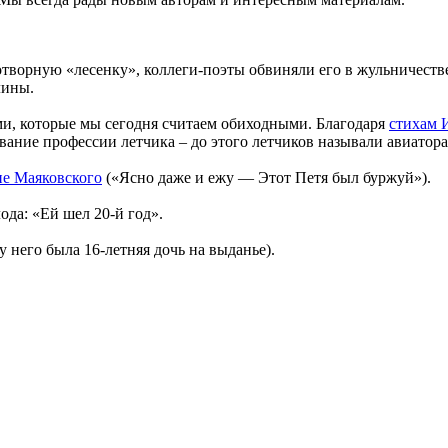
ворную «лесенку», коллеги-поэты обвиняли его в жульничестве 
лины.
и, которые мы сегодня считаем обиходными. Благодаря
стихам 
ание профессии летчика – до этого летчиков называли авиатор
ие Маяковского
(«Ясно даже и ежу — Этот Петя был буржуй»).
да: «Ей шел 20-й год».
 него была 16-летняя дочь на выданье).