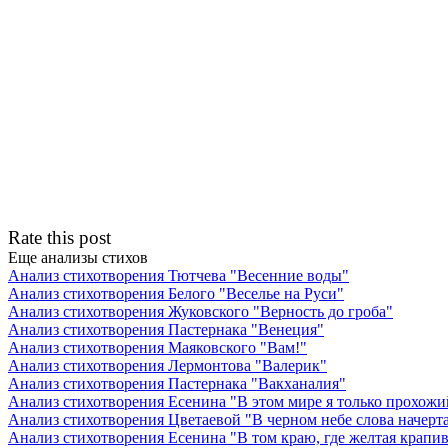
Rate this post
Еще анализы стихов
Анализ стихотворения Тютчева "Весенние воды"
Анализ стихотворения Белого "Веселье на Руси"
Анализ стихотворения Жуковского "Верность до гроба"
Анализ стихотворения Пастернака "Венеция"
Анализ стихотворения Маяковского "Вам!"
Анализ стихотворения Лермонтова "Валерик"
Анализ стихотворения Пастернака "Вакханалия"
Анализ стихотворения Есенина "В этом мире я только прохож
Анализ стихотворения Цветаевой "В черном небе слова начер
Анализ стихотворения Есенина "В том краю, где желтая крап