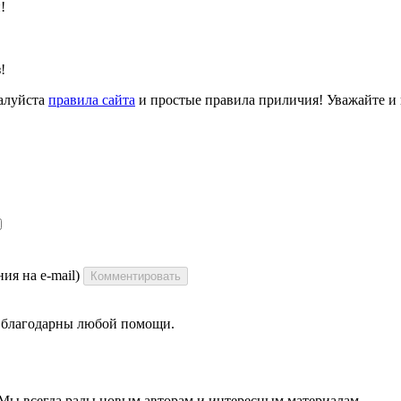
!
!
алуйста
правила сайта
и простые правила приличия! Уважайте и ц
ия на e-mail)
Комментировать
ы благодарны любой помощи.
 Мы всегда рады новым авторам и интересным материалам.