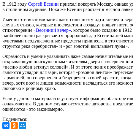
В 1912 году
Сергей Есенин
приехал покорять Москву, однако уд
в столичном журнале. Пока же Есенин работает в мясной лавке
Именно эти воспоминания дают силы поэту идти вперед и верит
светлых стихов, которые впоследствии создадут вокруг поэта 
стихотворение
«Весенний вечер»
, которое было создано в 19
наиболее полно раскрывается природный дар Есенина-пейзажист
чувствами неодушевленные предметы привнесла в это стихотво
струится река серебристая» и «рог золотой выплывает луны».
Образность и умение улавливать даже самые незначительные 
открывающую неискушенным читателям двери в совершенно иную
«песню любви затянул соловей». И от этого пения преображае
являются усладой для зари, которая «розовой лентой» пересек
гармонией, он совершенен и безупречен в своей красоте, когд
вечер, хотя поэт и лишен возможности насладиться его нежност
любовью к родному краю.
Если у данного материала осутствует информация об авторе ил
ознакомления. В данном случае отсутствие авторства предлага
ошибаются - это закономерно.
Поделиться: