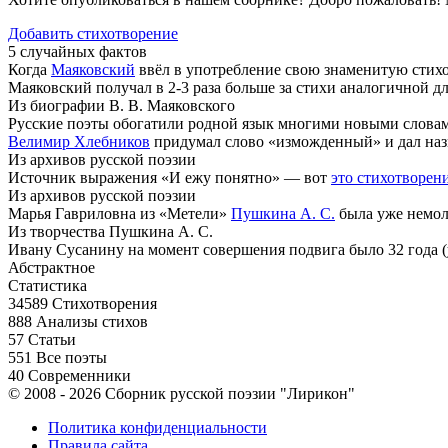
Добавить стихотворение
5 случайных фактов
Когда
Маяковский
ввёл в употребление свою знаменитую стихот
Маяковский получал в 2-3 раза больше за стихи аналогичной д
Из биографии В. В. Маяковского
Русские поэты обогатили родной язык многими новыми словам
Велимир Хлебников
придумал слово «изможденный» и дал назв
Из архивов русской поэзии
Источник выражения «И ежу понятно» — вот
это стихотворен
Из архивов русской поэзии
Марья Гавриловна из «Метели»
Пушкина А. С.
была уже немоло
Из творчества Пушкина А. С.
Ивану Сусанину на момент совершения подвига было 32 года (у
Абстрактное
Статистика
34589
Стихотворения
888
Анализы стихов
57
Статьи
551
Все поэты
40
Современники
© 2008 - 2026 Сборник русской поэзии "Лирикон"
Политика конфиденциальности
Правила сайта