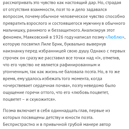
рассматривать это чувство как настоящий дар. Но, страдая
от отсутствия взаимности, поэт то и дело задавался
вопросом, почему обычное человеческое чувство способно
превратить взрослого и состоявшегося мужчину в обычного
мальчишку, ранимого и беззащитного. Анализируя этот
феномен, Маяковский в 1926 году написал поэму
«Люблю»
,
которую посвятил Лиле Брик, буквально вывернув
наизнанку перед избранницей свою душу. Однако с первых
строчек он сразу же расставил все точки над «i», отметив,
что его чувство не является рафинированным и
утонченным, так как жизнь не баловала поэта. Но, в то же
время, ему удалось избежать того момента, когда
«очерствевает сердечная почва», поэту неведомо было
ощущение горечи оттого, что его «любовь поцветет,
поцветет – и скукожится».
Поэма включает в себя одиннадцать глав, первые из
которых посвящены детству и юности поэта.
Беспристрастно и в привычной грубой манере автор