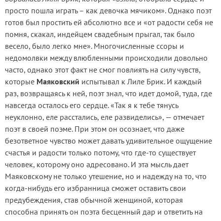
просто пошла играть – как девочка мячиком». Однако поэт
готов был простить ей абсолютно все и «от радости себя не
помня, скакал, индейцем свадебным прыгал, так было
весело, было легко мне». Многочисленные ссоры и
недомолвки между влюбленными происходили довольно
часто, однако этот факт не смог повлиять на силу чувств,
которые
Маяковский
испытывал к Лиле Брик. И каждый
раз, возвращаясь к ней, поэт знал, что идет домой, туда, где
навсегда осталось его сердце. «Так я к тебе тянусь
неуклонно, еле расстались, еле развиделись», — отмечает
поэт в своей поэме. При этом он осознает, что даже
безответное чувство может давать удивительное ощущение
счастья и радости только потому, что где-то существует
человек, которому оно адресовано. И эта мысль дает
Маяковскому не только утешение, но и надежду на то, что
когда-нибудь его избранница сможет оставить свои
предубеждения, став обычной женщиной, которая
способна принять он поэта бесценный дар и ответить на