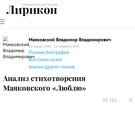
Лирикон
Сборник русской поэзии
РУССКИЕ
СОВРЕМЕННИКИ
ЭНЦИКЛОПЕДИЯ
СТАТЬИ О
АНАЛИЗ
ПОЭТЫ
ПОЭЗИИ
ПОЭЗИИ И
СТИХОТВОРЕНИЙ
ЛИТЕРАТУРЕ
Маяковский Владимир Владимирович
19 июля 1893 - 14 апреля 1930
Полная биография
Все стихи поэта
Анализ других стихов
Анализ стихотворения
Маяковского «Люблю»
39 161
0