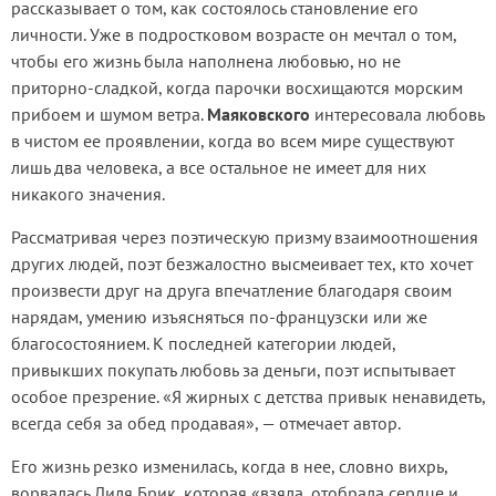
рассказывает о том, как состоялось становление его
личности. Уже в подростковом возрасте он мечтал о том,
чтобы его жизнь была наполнена любовью, но не
приторно-сладкой, когда парочки восхищаются морским
прибоем и шумом ветра.
Маяковского
интересовала любовь
в чистом ее проявлении, когда во всем мире существуют
лишь два человека, а все остальное не имеет для них
никакого значения.
Рассматривая через поэтическую призму взаимоотношения
других людей, поэт безжалостно высмеивает тех, кто хочет
произвести друг на друга впечатление благодаря своим
нарядам, умению изъясняться по-французски или же
благосостоянием. К последней категории людей,
привыкших покупать любовь за деньги, поэт испытывает
особое презрение. «Я жирных с детства привык ненавидеть,
всегда себя за обед продавая», — отмечает автор.
Его жизнь резко изменилась, когда в нее, словно вихрь,
ворвалась Лиля Брик, которая «взяла, отобрала сердце и