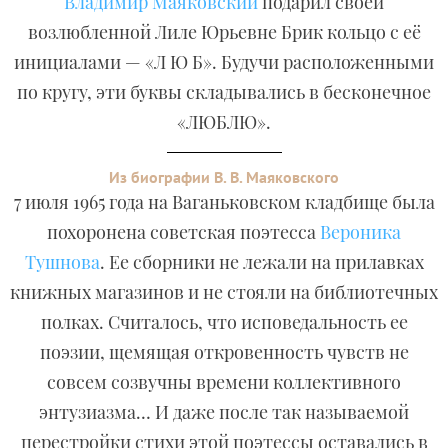
Владимир Маяковский
подарил своей
возлюбленной Лиле Юрьевне Брик кольцо с её
инициалами — «Л Ю Б». Будучи расположенными
по кругу, эти буквы складывались в бесконечное
«ЛЮБЛЮ».
Из биографии В. В. Маяковского
7 июля 1965 года на Ваганьковском кладбище была
похоронена советская поэтесса
Вероника
Тушнова
. Ее сборники не лежали на прилавках
книжных магазинов и не стояли на библиотечных
полках. Считалось, что исповедальность ее
поэзии, щемящая откровенность чувств не
совсем созвучны времени коллективного
энтузиазма… И даже после так называемой
перестройки стихи этой поэтессы оставались в