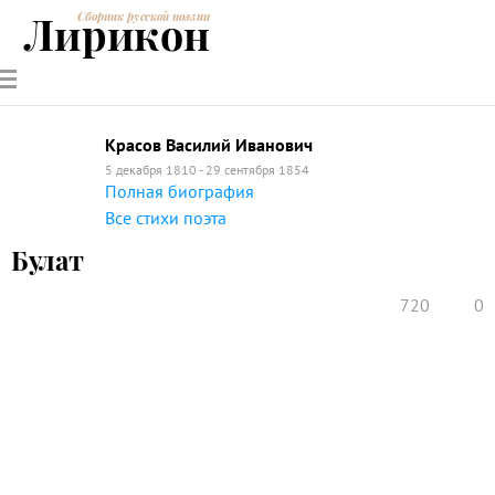
Лирикон
Сборник русской поэзии
РУССКИЕ
СОВРЕМЕННИКИ
ЭНЦИКЛОПЕДИЯ
СТАТЬИ О
АНАЛИЗ
ПОЭТЫ
ПОЭЗИИ
ПОЭЗИИ И
СТИХОТВОРЕНИЙ
ЛИТЕРАТУРЕ
Красов Василий Иванович
5 декабря 1810 - 29 сентября 1854
Полная биография
Все стихи поэта
Булат
720
0