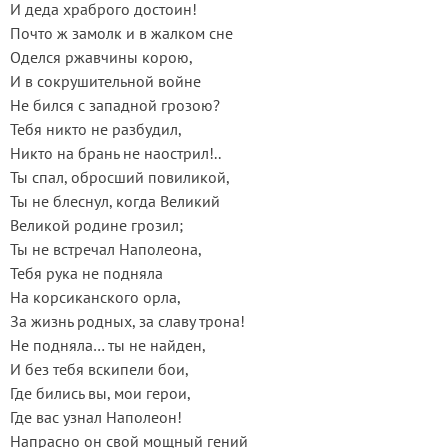
И деда храброго достоин!
Почто ж замолк и в жалком сне
Оделся ржавчины корою,
И в сокрушительной войне
Не бился с западной грозою?
Тебя никто не разбудил,
Никто на брань не наострил!..
Ты спал, обросший повиликой,
Ты не блеснул, когда Великий
Великой родине грозил;
Ты не встречал Наполеона,
Тебя рука не подняла
На корсиканского орла,
За жизнь родных, за славу трона!
Не подняла… ты не найден,
И без тебя вскипели бои,
Где бились вы, мои герои,
Где вас узнал Наполеон!
Напрасно он свой мощный гений