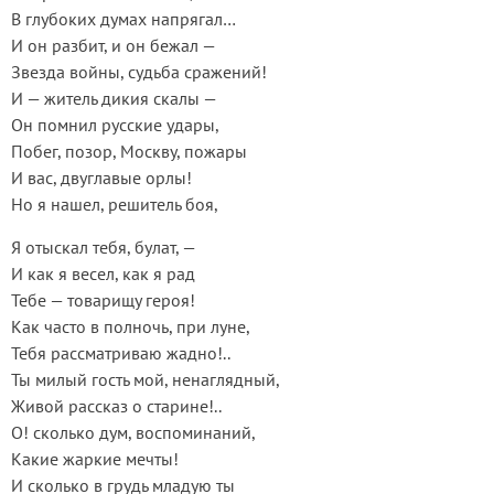
В глубоких думах напрягал…
И он разбит, и он бежал —
Звезда войны, судьба сражений!
И — житель дикия скалы —
Он помнил русские удары,
Побег, позор, Москву, пожары
И вас, двуглавые орлы!
Но я нашел, решитель боя,
Я отыскал тебя, булат, —
И как я весел, как я рад
Тебе — товарищу героя!
Как часто в полночь, при луне,
Тебя рассматриваю жадно!..
Ты милый гость мой, ненаглядный,
Живой рассказ о старине!..
О! сколько дум, воспоминаний,
Какие жаркие мечты!
И сколько в грудь младую ты