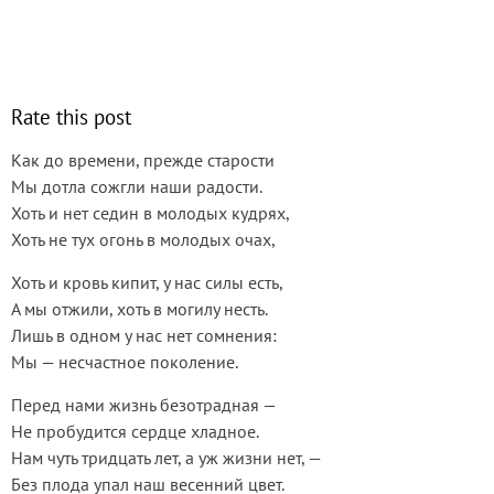
Rate this post
Как до времени, прежде старости
Мы дотла сожгли наши радости.
Хоть и нет седин в молодых кудрях,
Хоть не тух огонь в молодых очах,
Хоть и кровь кипит, у нас силы есть,
А мы отжили, хоть в могилу несть.
Лишь в одном у нас нет сомнения:
Мы — несчастное поколение.
Перед нами жизнь безотрадная —
Не пробудится сердце хладное.
Нам чуть тридцать лет, а уж жизни нет, —
Без плода упал наш весенний цвет.