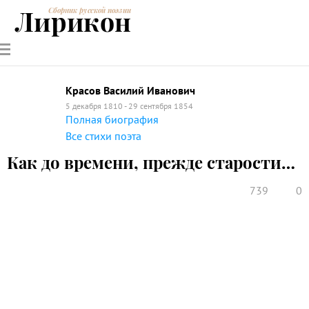
Лирикон
Сборник русской поэзии
РУССКИЕ
СОВРЕМЕННИКИ
ЭНЦИКЛОПЕДИЯ
СТАТЬИ О
АНАЛИЗ
ПОЭТЫ
ПОЭЗИИ
ПОЭЗИИ И
СТИХОТВОРЕНИЙ
ЛИТЕРАТУРЕ
Красов Василий Иванович
5 декабря 1810 - 29 сентября 1854
Полная биография
Все стихи поэта
Как до времени, прежде старости…
739
0