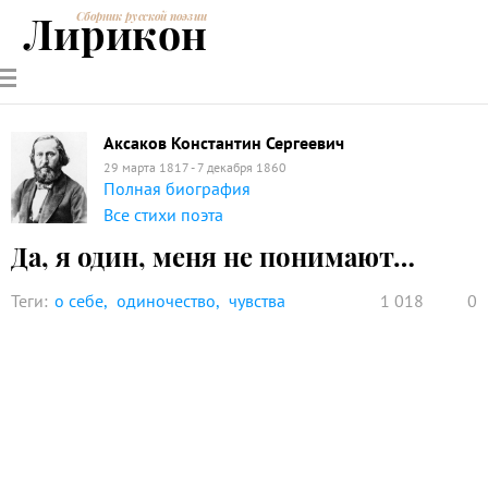
Лирикон
Сборник русской поэзии
РУССКИЕ
СОВРЕМЕННИКИ
ЭНЦИКЛОПЕДИЯ
СТАТЬИ О
АНАЛИЗ
ПОЭТЫ
ПОЭЗИИ
ПОЭЗИИ И
СТИХОТВОРЕНИЙ
ЛИТЕРАТУРЕ
Аксаков Константин Сергеевич
29 марта 1817 - 7 декабря 1860
Полная биография
Все стихи поэта
Да, я один, меня не понимают…
Теги:
о себе
одиночество
чувства
1 018
0