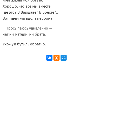
Ими жизнь моя богата.
Хорошо, что все мы вместе.
Где это? В Варшаве? В Бресте?..
Вот идем мы вдоль перрона…
…Просыпаюсь удивленно —
нет ни матери, ни брата.
Ухожу в бутыль обратно.