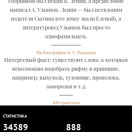
сборников был некий В. Ленин, а предисловие
написал А. Ульянов. Ленин — был псевдоним
издателя Сытина (его дочку звали Еленой), а
литературовед Ульянов был просто
однофамильцем.
Из биографии А. С. Пушкина
Интересный факт: существуют слова, к которым
невозможно подобрать рифму в принципе,
например, выхухоль, туловище, проволока,
заморозки и т.д.
Абстрактное
СТАТИСТИКА
34589
888