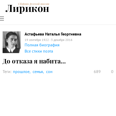
Лирикон
Сборник русской поэзии
РУССКИЕ
СОВРЕМЕННИКИ
ЭНЦИКЛОПЕДИЯ
СТАТЬИ О
АНАЛИЗ
ПОЭТЫ
ПОЭЗИИ
ПОЭЗИИ И
СТИХОТВОРЕНИЙ
ЛИТЕРАТУРЕ
Астафьева Наталья Георгиевна
19 сентября 1922 - 3 декабря 2016
Полная биография
Все стихи поэта
До отказа я набита…
Теги:
прошлое
семья
сон
689
0