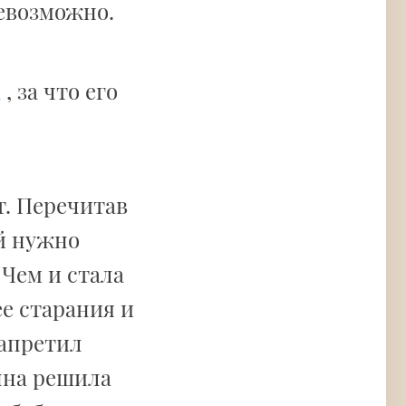
невозможно.
а
, за что его
т. Перечитав
ей нужно
 Чем и стала
е старания и
запретил
нна решила