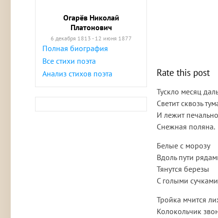
Огарёв Николай
Платонович
6 декабря 1813 - 12 июня 1877
Полная биография
Все стихи поэта
Rate this post
Анализ стихов поэта
Тускло месяц дал
Светит сквозь тум
И лежит печальн
Снежная поляна.
Белые с морозу
Вдоль пути рядам
Тянутся березы
С голыми сучками
Тройка мчится ли
Колокольчик зво