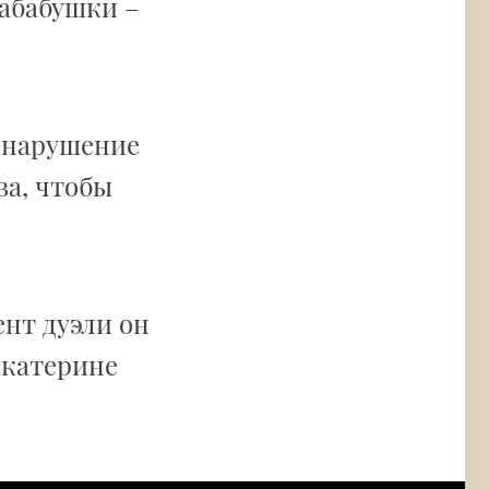
абабушки –
 нарушение
ва, чтобы
ент дуэли он
Екатерине