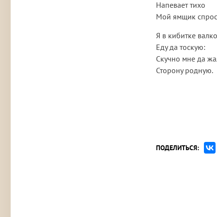
Напевает тихо
Мой ямщик спрос
Я в кибитке валк
Еду да тоскую:
Скучно мне да ж
Сторону родную.
ПОДЕЛИТЬСЯ: