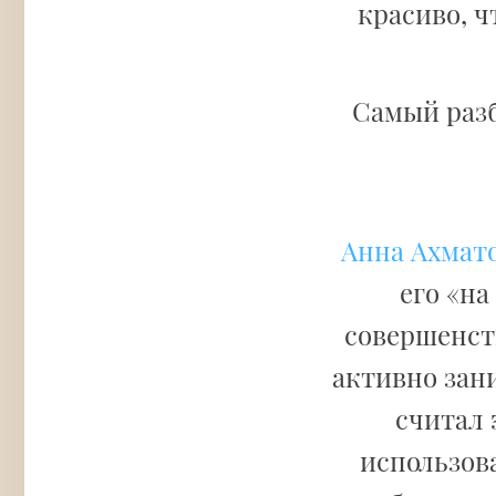
красиво, ч
Самый раз
Анна Ахмат
его «на
совершенств
активно зан
считал 
использов