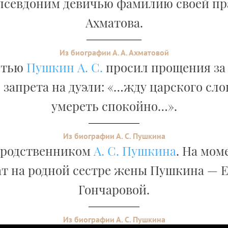
 псевдоним девичью фамилию своей пр
Ахматова.
Из биографии А. А. Ахматовой
ртью
Пушкин А. С.
просил прощения за
 запрета на дуэли: «…жду царского сло
умереть спокойно…».
Из биографии А. С. Пушкина
 родственником
А. С. Пушкина
. На мом
т на родной сестре жены Пушкина — 
Гончаровой.
Из биографии А. С. Пушкина