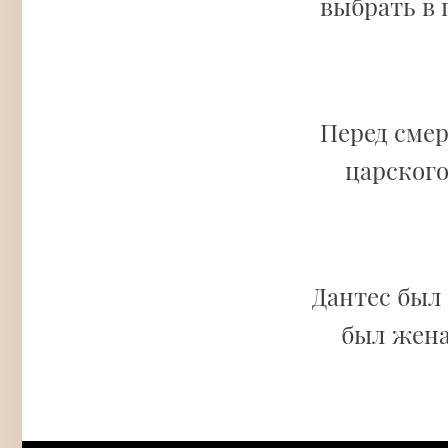
выбрать в
Перед сме
царского
Дантес был
был жена