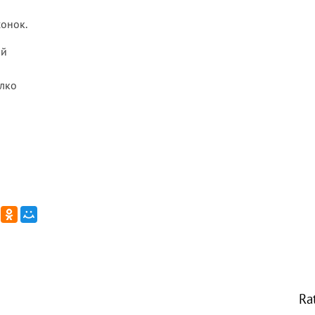
онок.
ой
алко
Ra