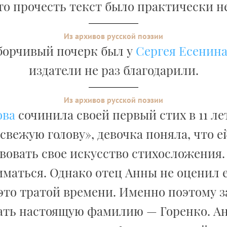
то прочесть текст было практически 
Из архивов русской поэзии
борчивый почерк был у
Сергея Есенин
издатели не раз благодарили.
Из архивов русской поэзии
ова
сочинила своей первый стих в 11 ле
 свежую голову», девочка поняла, что 
овать свое искусство стихосложения.
иматься. Однако отец Анны не оценил е
это тратой времени. Именно поэтому 
ать настоящую фамилию — Горенко. А