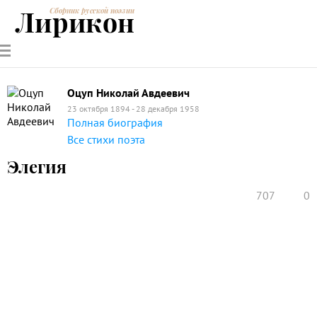
Лирикон
Сборник русской поэзии
РУССКИЕ
СОВРЕМЕННИКИ
ЭНЦИКЛОПЕДИЯ
СТАТЬИ О
АНАЛИЗ
ПОЭТЫ
ПОЭЗИИ
ПОЭЗИИ И
СТИХОТВОРЕНИЙ
ЛИТЕРАТУРЕ
Оцуп Николай Авдеевич
23 октября 1894 - 28 декабря 1958
Полная биография
Все стихи поэта
Элегия
707
0