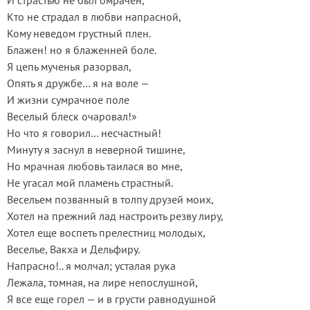
И страстью не был омрачен,
Кто не страдал в любви напрасной,
Кому неведом грустный плен.
Блажен! но я блаженней боле.
Я цепь мученья разорвал,
Опять я дружбе… я на воле —
И жизни сумрачное поле
Веселый блеск очаровал!»
Но что я говорил… несчастный!
Минуту я заснул в неверной тишине,
Но мрачная любовь таилася во мне,
Не угасал мой пламень страстный.
Весельем позванный в толпу друзей моих,
Хотел на прежний лад настроить резву лиру,
Хотел еще воспеть прелестниц молодых,
Веселье, Вакха и Дельфиру.
Напрасно!.. я молчал; усталая рука
Лежала, томная, на лире непослушной,
Я все еще горел — и в грусти равнодушной