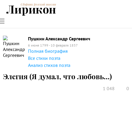
Лирикон
Сборник русской поэзии
РУССКИЕ
СОВРЕМЕННИКИ
ЭНЦИКЛОПЕДИЯ
СТАТЬИ О
АНАЛИЗ
ПОЭТЫ
ПОЭЗИИ
ПОЭЗИИ И
СТИХОТВОРЕНИЙ
ЛИТЕРАТУРЕ
Пушкин Александр Сергеевич
6 июня 1799 - 10 февраля 1837
Полная биография
Все стихи поэта
Анализ стихов поэта
Элегия (Я думал, что любовь…)
1 048
0