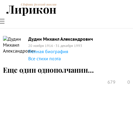
Лирикон
Сборник русской поэзии
РУССКИЕ
СОВРЕМЕННИКИ
ЭНЦИКЛОПЕДИЯ
СТАТЬИ О
АНАЛИЗ
ПОЭТЫ
ПОЭЗИИ
ПОЭЗИИ И
СТИХОТВОРЕНИЙ
ЛИТЕРАТУРЕ
Дудин Михаил Александрович
20 ноября 1916 - 31 декабря 1993
Полная биография
Все стихи поэта
Еще один однополчанин…
679
0