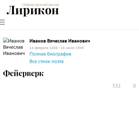
Лирикон
Сборник русской поэзии
РУССКИЕ
СОВРЕМЕННИКИ
ЭНЦИКЛОПЕДИЯ
СТАТЬИ О
АНАЛИЗ
ПОЭТЫ
ПОЭЗИИ
ПОЭЗИИ И
СТИХОТВОРЕНИЙ
ЛИТЕРАТУРЕ
Иванов Вячеслав Иванович
16 февраля 1866 - 16 июля 1949
Полная биография
Все стихи поэта
Фейерверк
532
0