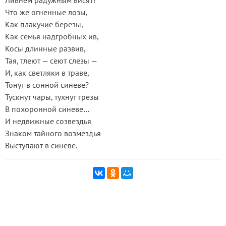
Ливнем радужным висят?
Что же огненные лозы,
Как плакучие березы,
Как семья надгробных ив,
Косы длинные развив,
Тая, тлеют — сеют слезы —
И, как светляки в траве,
Тонут в сонной синеве?
Тускнут чары, тухнут грезы
В похоронной синеве…
И недвижные созвездья
Знаком тайного возмездья
Выступают в синеве.