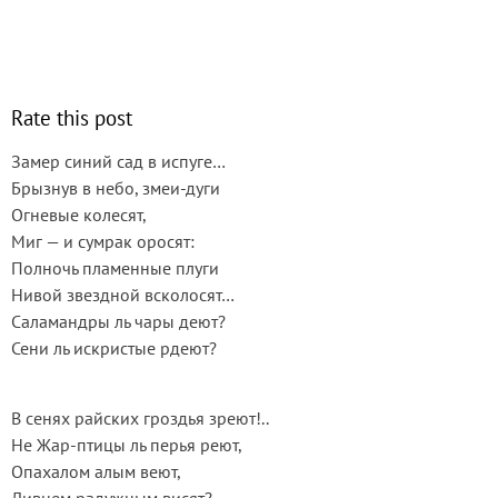
Rate this post
Замер синий сад в испуге…
Брызнув в небо, змеи-дуги
Огневые колесят,
Миг — и сумрак оросят:
Полночь пламенные плуги
Нивой звездной всколосят…
Саламандры ль чары деют?
Сени ль искристые рдеют?
В сенях райских гроздья зреют!..
Не Жар-птицы ль перья реют,
Опахалом алым веют,