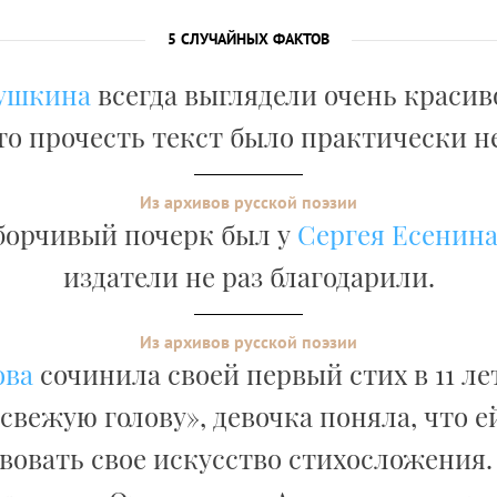
5 СЛУЧАЙНЫХ ФАКТОВ
ушкина
всегда выглядели очень красив
то прочесть текст было практически 
Из архивов русской поэзии
борчивый почерк был у
Сергея Есенин
издатели не раз благодарили.
Из архивов русской поэзии
ова
сочинила своей первый стих в 11 ле
 свежую голову», девочка поняла, что 
овать свое искусство стихосложения.