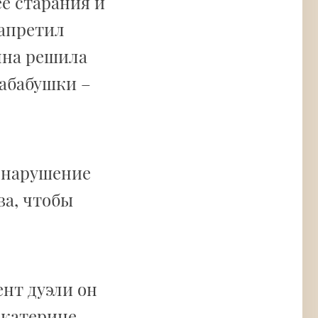
е старания и
запретил
нна решила
абабушки –
 нарушение
ва, чтобы
ент дуэли он
Екатерине