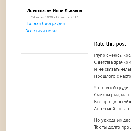
Лиснянская Инна Львовна
24 июня 1928 - 12 марта 2014
Полная биография
Все стихи поэта
Rate this post
Глупо смеюсь, кос
С детства зрачко
И не связать нель
Прошлого с наст
Я на твоей груди
Смехом рыдала н
Всё прощу, но уйд
Ангел мой, по-ан
Но у входных дв
Так ты долго про