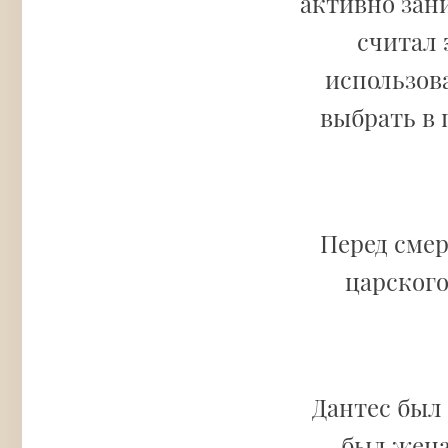
активно зан
считал 
использов
выбрать в
Перед сме
царского
Дантес был
был жена