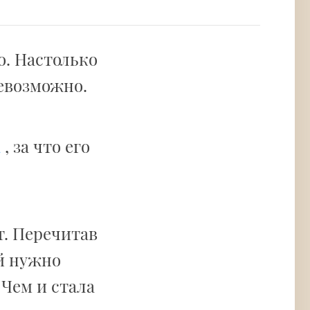
о. Настолько
невозможно.
а
, за что его
т. Перечитав
ей нужно
 Чем и стала