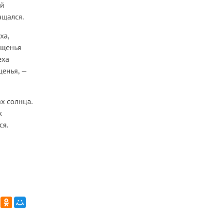
ей
ащался.
ха,
ощенья
еха
щенья, —
х солнца.
х
ся.