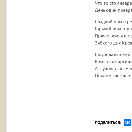
Что во сто январ
День один превр
Сладкий опыт гре
Горький опыт пр
Прячет земля в м
Зябкого дня Кре
Голубоватый мех
В жёлтых ворсина
А глуповатый сме
Опытом слёз даёт
ПОДЕЛИТЬСЯ: