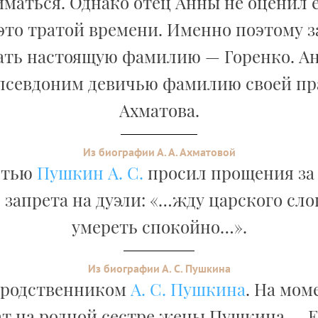
иматься. Однако отец Анны не оценил е
это тратой времени. Именно поэтому 
ать настоящую фамилию — Горенко. А
 псевдоним девичью фамилию своей пр
Ахматова.
Из биографии А. А. Ахматовой
ртью
Пушкин А. С.
просил прощения за
 запрета на дуэли: «…жду царского сло
умереть спокойно…».
Из биографии А. С. Пушкина
 родственником
А. С. Пушкина
. На мом
т на родной сестре жены Пушкина — 