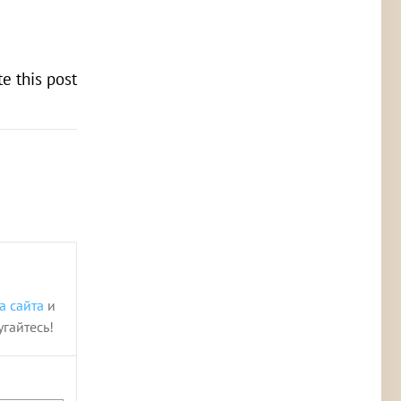
te this post
а сайта
и
угайтесь!