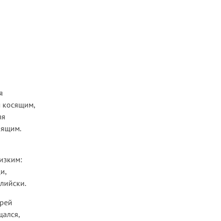
я
м косящим,
зя
оящим.
изким:
и,
глийски.
ерей
щался,