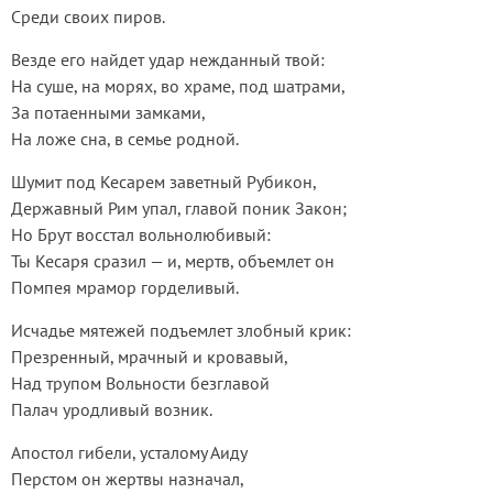
Среди своих пиров.
Везде его найдет удар нежданный твой:
На суше, на морях, во храме, под шатрами,
За потаенными замками,
На ложе сна, в семье родной.
Шумит под Кесарем заветный Рубикон,
Державный Рим упал, главой поник Закон;
Но Брут восстал вольнолюбивый:
Ты Кесаря сразил — и, мертв, объемлет он
Помпея мрамор горделивый.
Исчадье мятежей подъемлет злобный крик:
Презренный, мрачный и кровавый,
Над трупом Вольности безглавой
Палач уродливый возник.
Апостол гибели, усталому Аиду
Перстом он жертвы назначал,