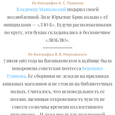
Из биографии А. С. Пушкина
Владимир Маяковский
подарил своей
возлюбленной Лиле Юрьевне Брик кольцо с её
инициалами — «Л Ю Б». Будучи расположенными
по кругу, эти буквы складывались в бесконечное
«ЛЮБЛЮ».
Из биографии В. В. Маяковского
7 июля 1965 года на Ваганьковском кладбище была
похоронена советская поэтесса
Вероника
Тушнова
. Ее сборники не лежали на прилавках
книжных магазинов и не стояли на библиотечных
полках. Считалось, что исповедальность ее
поэзии, щемящая откровенность чувств не
совсем созвучны времени коллективного
энтузиазма… И даже после так называемой