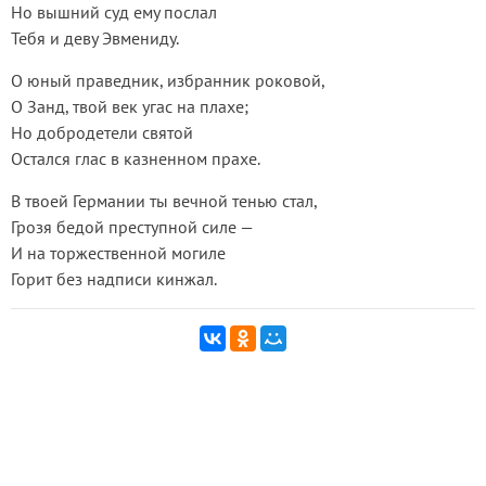
Но вышний суд ему послал
Тебя и деву Эвмениду.
О юный праведник, избранник роковой,
О Занд, твой век угас на плахе;
Но добродетели святой
Остался глас в казненном прахе.
В твоей Германии ты вечной тенью стал,
Грозя бедой преступной силе —
И на торжественной могиле
Горит без надписи кинжал.