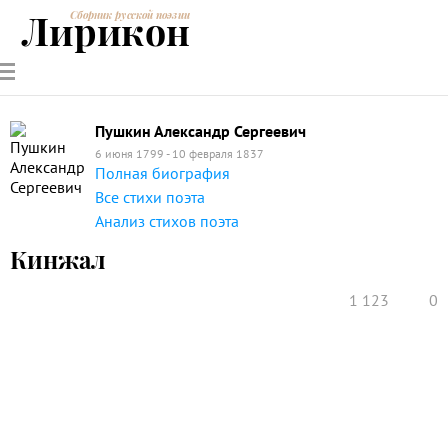
Лирикон
Сборник русской поэзии
РУССКИЕ
СОВРЕМЕННИКИ
ЭНЦИКЛОПЕДИЯ
СТАТЬИ О
АНАЛИЗ
ПОЭТЫ
ПОЭЗИИ
ПОЭЗИИ И
СТИХОТВОРЕНИЙ
ЛИТЕРАТУРЕ
Пушкин Александр Сергеевич
6 июня 1799 - 10 февраля 1837
Полная биография
Все стихи поэта
Анализ стихов поэта
Кинжал
1 123
0