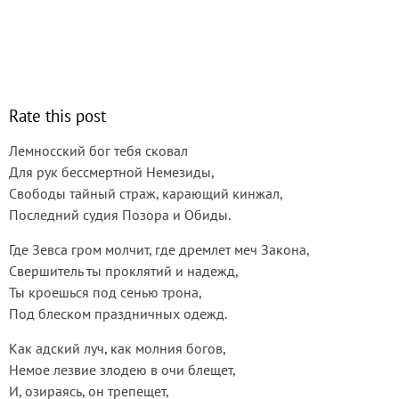
Rate this post
Лемносский бог тебя сковал
Для рук бессмертной Немезиды,
Свободы тайный страж, карающий кинжал,
Последний судия Позора и Обиды.
Где Зевса гром молчит, где дремлет меч Закона,
Свершитель ты проклятий и надежд,
Ты кроешься под сенью трона,
Под блеском праздничных одежд.
Как адский луч, как молния богов,
Немое лезвие злодею в очи блещет,
И, озираясь, он трепещет,