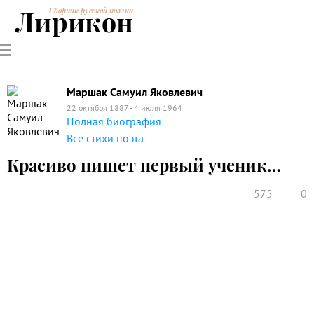
Лирикон
Сборник русской поэзии
РУССКИЕ
СОВРЕМЕННИКИ
ЭНЦИКЛОПЕДИЯ
СТАТЬИ О
АНАЛИЗ
ПОЭТЫ
ПОЭЗИИ
ПОЭЗИИ И
СТИХОТВОРЕНИЙ
ЛИТЕРАТУРЕ
Маршак Самуил Яковлевич
22 октября 1887 - 4 июля 1964
Полная биография
Все стихи поэта
Красиво пишет первый ученик…
575
0