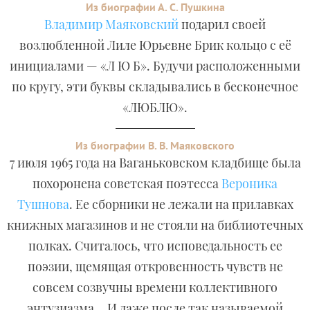
Из биографии А. С. Пушкина
Владимир Маяковский
подарил своей
возлюбленной Лиле Юрьевне Брик кольцо с её
инициалами — «Л Ю Б». Будучи расположенными
по кругу, эти буквы складывались в бесконечное
«ЛЮБЛЮ».
Из биографии В. В. Маяковского
7 июля 1965 года на Ваганьковском кладбище была
похоронена советская поэтесса
Вероника
Тушнова
. Ее сборники не лежали на прилавках
книжных магазинов и не стояли на библиотечных
полках. Считалось, что исповедальность ее
поэзии, щемящая откровенность чувств не
совсем созвучны времени коллективного
энтузиазма… И даже после так называемой