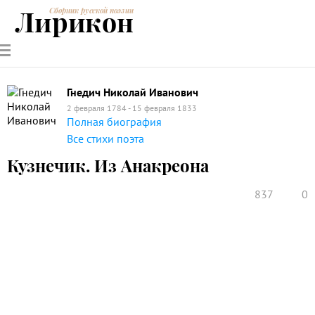
Лирикон
Сборник русской поэзии
РУССКИЕ
СОВРЕМЕННИКИ
ЭНЦИКЛОПЕДИЯ
СТАТЬИ О
АНАЛИЗ
ПОЭТЫ
ПОЭЗИИ
ПОЭЗИИ И
СТИХОТВОРЕНИЙ
ЛИТЕРАТУРЕ
Гнедич Николай Иванович
2 февраля 1784 - 15 февраля 1833
Полная биография
Все стихи поэта
Кузнечик. Из Анакреона
837
0