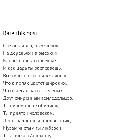
Rate this post
О счастливец, о кузнечик,
На деревьях на высоких
Каплею росы напьешься,
И как царь ты распеваешь.
Всё твое, на что ни взглянешь,
Что в полях цветет широких,
Что в лесах растет зеленых.
Друг смиренный земледельцев,
Ты ничем их не обидишь;
Ты приятен человекам,
Лета сладостный предвестник;
Музам чистым ты любезен,
Ты любезен Аполлону: