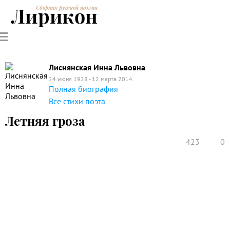
Лирикон
Сборник русской поэзии
РУССКИЕ
СОВРЕМЕННИКИ
ЭНЦИКЛОПЕДИЯ
СТАТЬИ О
АНАЛИЗ
ПОЭТЫ
ПОЭЗИИ
ПОЭЗИИ И
СТИХОТВОРЕНИЙ
ЛИТЕРАТУРЕ
Лиснянская Инна Львовна
24 июня 1928 - 12 марта 2014
Полная биография
Все стихи поэта
Летняя гроза
423
0