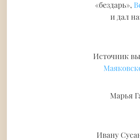
«бездарь»,
В
и дал н
Источник вы
Маяковск
Марья Г
Ивану Сусан