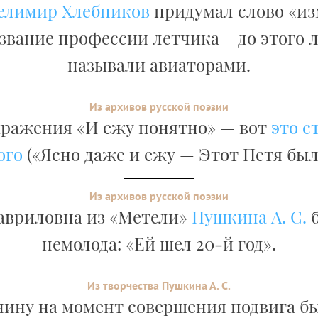
елимир Хлебников
придумал слово «и
азвание профессии летчика – до этого 
называли авиаторами.
Из архивов русской поэзии
ражения «И ежу понятно» — вот
это с
ого
(«Ясно даже и ежу — Этот Петя был
Из архивов русской поэзии
авриловна из «Метели»
Пушкина А. С.
б
немолода: «Ей шел 20-й год».
Из творчества Пушкина А. С.
ину на момент совершения подвига был