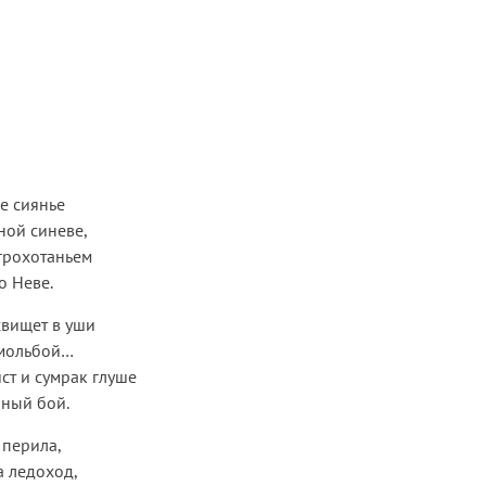
е сиянье
ной синеве,
грохотаньем
о Неве.
свищет в уши
 мольбой…
ист и сумрак глуше
нный бой.
 перила,
а ледоход,