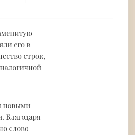
наменитую
яли его в
чество строк,
 аналогичной
и новыми
. Благодаря
ло слово