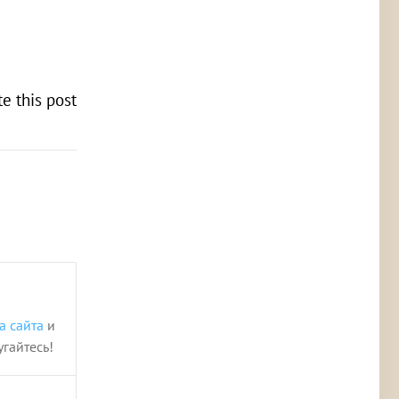
te this post
а сайта
и
угайтесь!