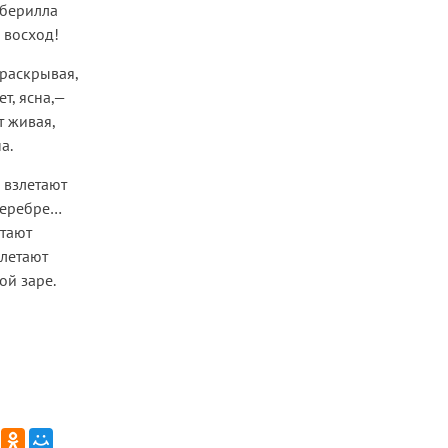
 берилла
 восход!
 раскрывая,
т, ясна,—
т живая,
а.
 взлетают
 серебре…
 тают
олетают
ой заре.