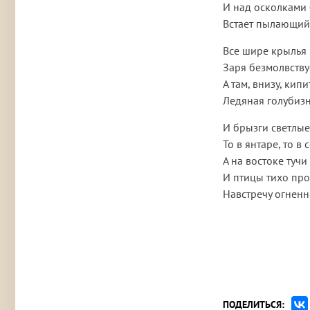
И над осколками
Встает пылающий
Все шире крылья
Заря безмолвствуе
А там, внизу, кипи
Ледяная голубизн
И брызги светлые
То в янтаре, то в
А на востоке тучи
И птицы тихо пр
Навстречу огненн
ПОДЕЛИТЬСЯ: