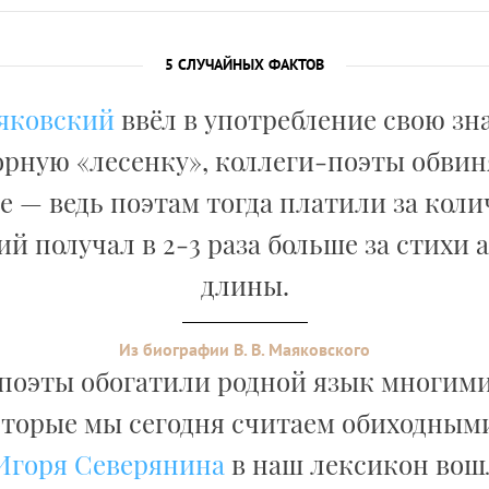
5 СЛУЧАЙНЫХ ФАКТОВ
яковский
ввёл в употребление свою з
рную «лесенку», коллеги-поэты обвин
 — ведь поэтам тогда платили за коли
й получал в 2-3 раза больше за стихи
длины.
Из биографии В. В. Маяковского
 поэты обогатили родной язык многим
оторые мы сегодня считаем обиходными
Игоря Северянина
в наш лексикон вош