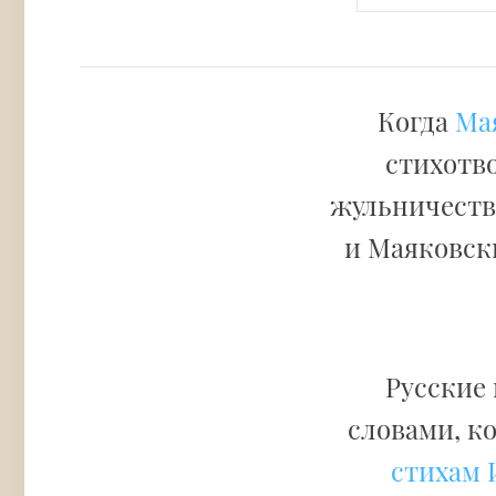
Когда
Ма
стихотво
жульничестве
и Маяковски
Русские
словами, к
стихам 