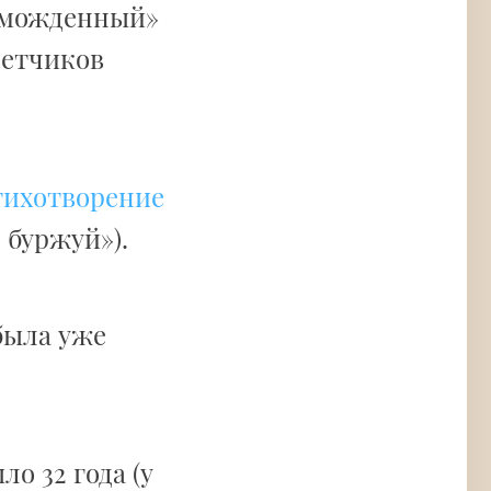
зможденный»
летчиков
тихотворение
 буржуй»).
ыла уже
о 32 года (у