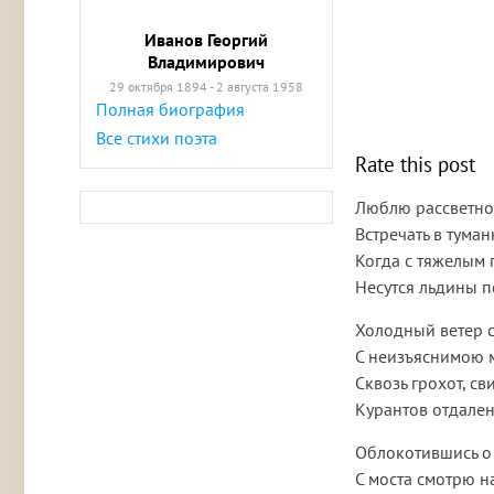
Иванов Георгий
Владимирович
29 октября 1894 - 2 августа 1958
Полная биография
Все стихи поэта
Rate this post
Люблю рассветно
Встречать в туман
Когда с тяжелым 
Несутся льдины п
Холодный ветер 
С неизъяснимою
Сквозь грохот, св
Курантов отдале
Облокотившись о
С моста смотрю н