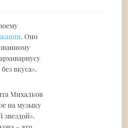
воему
ржавин
. Оно
лованному
 архивариусу
без вкуса».
ита Михалков
ое на музыку
 звездой».
кова – это