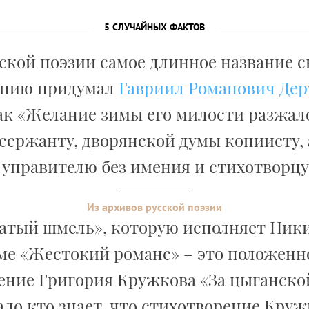
5 СЛУЧАЙНЫХ ФАКТОВ
сской поэзии самое длинное название с
ению придумал
Гавриил Романович Де
ак «Желание зимы его милости разжа
сержанту, дворянской думы копиисту,
, управителю без имения и стихотворцу 
Из архивов русской поэзии
атый шмель», которую исполняет Ник
е «Жестокий романс» – это положенн
ение Григория Кружкова «За цыганской
ло кто знает, что стихотворение Круж