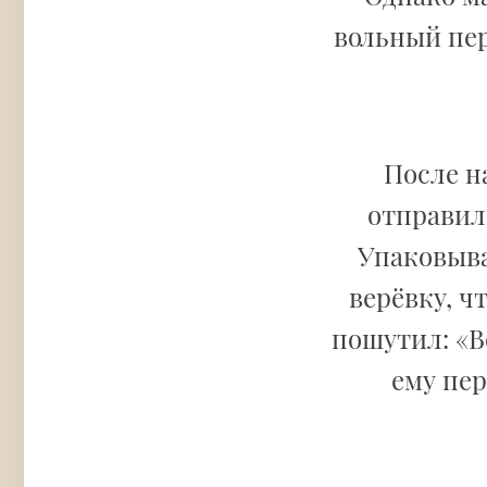
вольный пер
После н
отправили
Упаковыва
верёвку, ч
пошутил: «В
ему пер