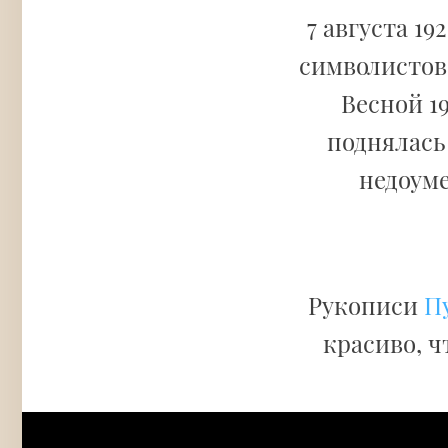
7 августа 19
символистов
Весной 19
поднялась 
недоуме
Рукописи
П
красиво, ч