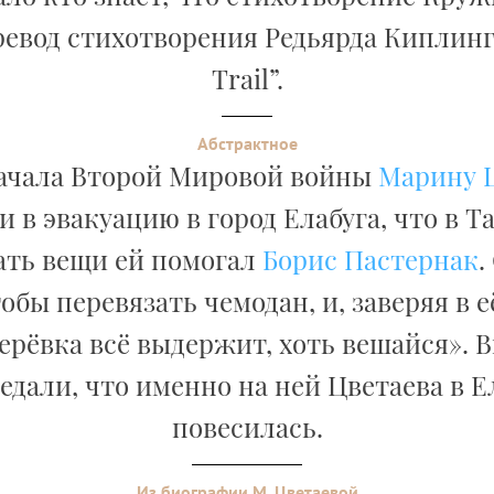
евод стихотворения Редьярда Киплинг
Trail”.
Абстрактное
ачала Второй Мировой войны
Марину 
 в эвакуацию в город Елабуга, что в Т
ть вещи ей помогал
Борис Пастернак
.
тобы перевязать чемодан, и, заверяя в е
ерёвка всё выдержит, хоть вешайся». 
едали, что именно на ней Цветаева в Е
повесилась.
Из биографии М. Цветаевой