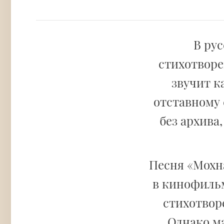
В ру
стихотвор
звучит к
отставному 
без архива
Песня «Мохн
в кинофильм
стихотвор
Однако ма