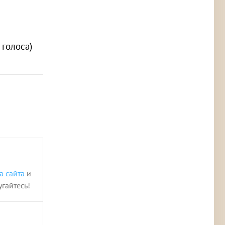
2 голоса)
а сайта
и
угайтесь!