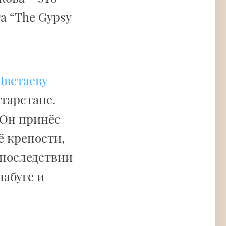
а “The Gypsy
Цветаеву
атарстане.
 Он принёс
ё крепости,
Впоследствии
лабуге и