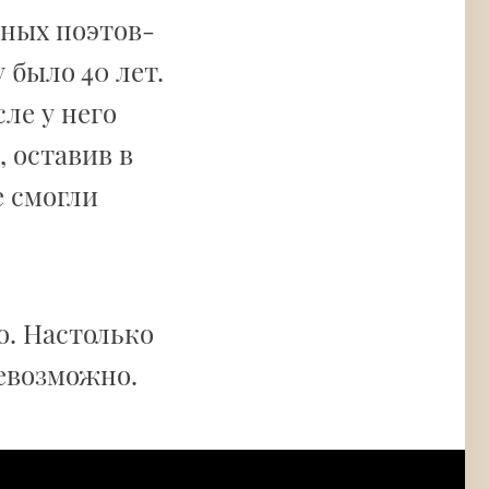
етных поэтов-
у было 40 лет.
сле у него
, оставив в
е смогли
о. Настолько
невозможно.