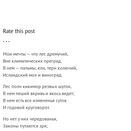
Rate this post
* * *
Мои мечты — что лес дремучий,
Вне климатических преград,
В нем — пальмы, ели, терн колючий,
Исландский мох и виноград.
Лес полн кикимор резвых шуток,
В нем леший вкривь и вкось ведет;
В нем есть все измененья суток
И годовой круговорот.
Но нет у них чередованья,
Законы путаются зря;