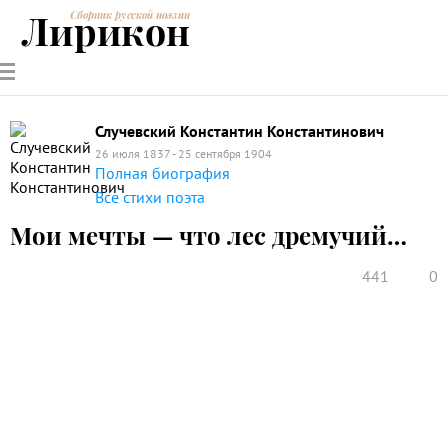
Лирикон
Сборник русской поэзии
РУССКИЕ
СОВРЕМЕННИКИ
ЭНЦИКЛОПЕДИЯ
СТАТЬИ О
АНАЛИЗ
ПОЭТЫ
ПОЭЗИИ
ПОЭЗИИ И
СТИХОТВОРЕНИЙ
ЛИТЕРАТУРЕ
Случевский Константин Константинович
26 июля 1837 - 25 сентября 1904
Полная биография
Все стихи поэта
Мои мечты — что лес дремучий…
441
0