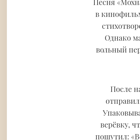
Песня «Мохн
в кинофильм
стихотвор
Однако ма
вольный пер
После н
отправили
Упаковыва
верёвку, ч
пошутил: «В