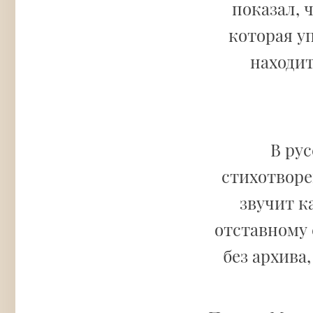
показал, 
которая у
находит
В ру
стихотвор
звучит к
отставному 
без архива