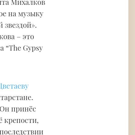
ита Михалков
ое на музыку
 звездой».
кова – это
а “The Gypsy
Цветаеву
атарстане.
 Он принёс
ё крепости,
Впоследствии