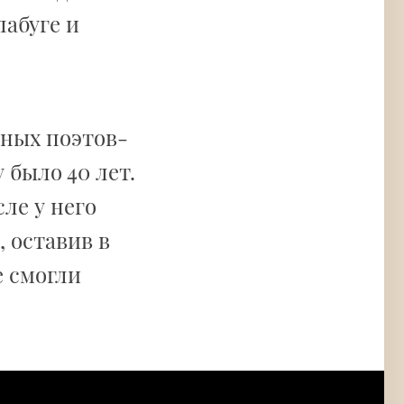
лабуге и
етных поэтов-
у было 40 лет.
сле у него
, оставив в
е смогли