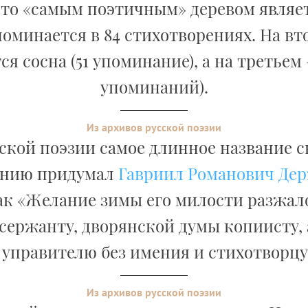
что «самым поэтичным» деревом являет
поминается в 84 стихотворениях. На вт
ся сосна (51 упоминание), а на третьем –
упоминаний).
Из архивов русской поэзии
сской поэзии самое длинное название с
ению придумал
Гавриил Романович Де
ак «Желание зимы его милости разжа
сержанту, дворянской думы копиисту,
, управителю без имения и стихотворцу 
Из архивов русской поэзии