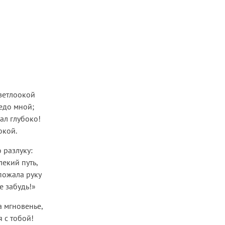
ветлоокой
едо мной;
ал глубоко!
окой.
 разлуку:
лекий путь,
 пожала руку
е забудь!»
а мгновенье,
я с тобой!