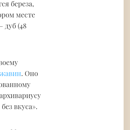
ся береза,
ором месте
 дуб (48
воему
ржавин
. Оно
лованному
 архивариусу
без вкуса».