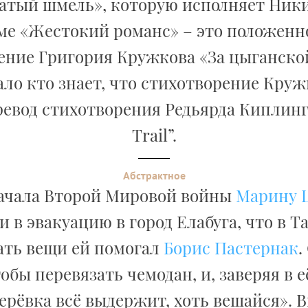
атый шмель», которую исполняет Ник
е «Жестокий романс» – это положенн
ение Григория Кружкова «За цыганской
ло кто знает, что стихотворение Круж
евод стихотворения Редьярда Киплинг
Trail”.
Абстрактное
ачала Второй Мировой войны
Марину 
 в эвакуацию в город Елабуга, что в Т
ть вещи ей помогал
Борис Пастернак
.
тобы перевязать чемодан, и, заверяя в е
ерёвка всё выдержит, хоть вешайся». 