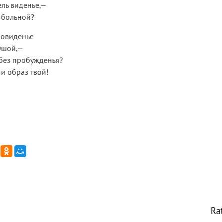
ель виденье,—
 больной?
новиденье
ушой,—
 без пробужденья?
 и образ твой!
Ra