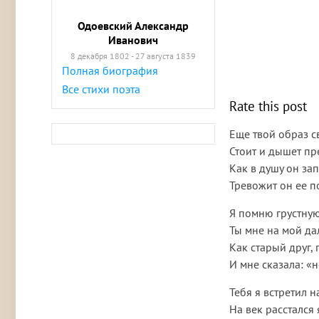
Одоевский Александр
Иванович
8 декабря 1802 - 27 августа 1839
Полная биография
Все стихи поэта
Rate this post
Еще твой образ с
Стоит и дышет пр
Как в душу он зап
Тревожит он ее п
Я помню грустную
Ты мне на мой да
Как старый друг,
И мне сказала: «н
Тебя я встретил н
На век расстался 