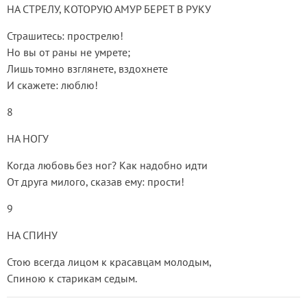
НА СТРЕЛУ, КОТОРУЮ АМУР БЕРЕТ В РУКУ
Страшитесь: прострелю!
Но вы от раны не умрете;
Лишь томно взглянете, вздохнете
И скажете: люблю!
8
НА НОГУ
Когда любовь без ног? Как надобно идти
От друга милого, сказав ему: прости!
9
НА СПИНУ
Стою всегда лицом к красавцам молодым,
Спиною к старикам седым.