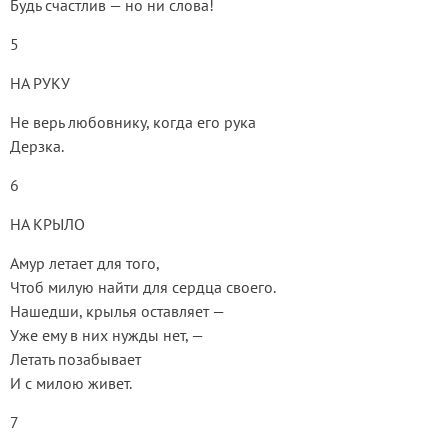
Будь счастлив — но ни слова!
5
НА РУКУ
Не верь любовнику, когда его рука
Дерзка.
6
НА КРЫЛО
Амур летает для того,
Чтоб милую найти для сердца своего.
Нашедши, крылья оставляет —
Уже ему в них нужды нет, —
Летать позабывает
И с милою живет.
7