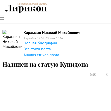
Лирикон
Сборник русской поэзии
РУССКИЕ
СОВРЕМЕННИКИ
ЭНЦИКЛОПЕДИЯ
СТАТЬИ О
АНАЛИЗ
ПОЭТЫ
ПОЭЗИИ
ПОЭЗИИ И
СТИХОТВОРЕНИЙ
ЛИТЕРАТУРЕ
Карамзин Николай Михайлович
1 декабря 1766 - 22 мая 1826
Полная биография
Все стихи поэта
Анализ стихов поэта
Надписи на статую Купидона
630
0