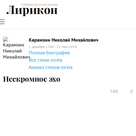
Лирикон
Сборник русской поэзии
РУССКИЕ
СОВРЕМЕННИКИ
ЭНЦИКЛОПЕДИЯ
СТАТЬИ О
АНАЛИЗ
ПОЭТЫ
ПОЭЗИИ
ПОЭЗИИ И
СТИХОТВОРЕНИЙ
ЛИТЕРАТУРЕ
Карамзин Николай Михайлович
1 декабря 1766 - 22 мая 1826
Полная биография
Все стихи поэта
Анализ стихов поэта
Нескромное эхо
560
0