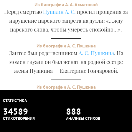
Из биографии А. А. Ахматовой
Перед смертью
Пушкин А. С.
просил прощения за
нарушение царского запрета на дуэли: «…жду
царского слова, чтобы умереть спокойно…».
Из биографии А. С. Пушкина
Дантес был родственником
А. С. Пушкина
. На
момент дуэли он был женат на родной сестре
жены Пушкина — Екатерине Гончаровой.
Из биографии А. С. Пушкина
СТАТИСТИКА
34589
888
СТИХОТВОРЕНИЯ
АНАЛИЗЫ СТИХОВ