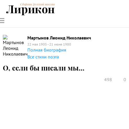
Лирикон
Сборник русской поэзии
РУССКИЕ
СОВРЕМЕННИКИ
ЭНЦИКЛОПЕДИЯ
СТАТЬИ О
АНАЛИЗ
ПОЭТЫ
ПОЭЗИИ
ПОЭЗИИ И
СТИХОТВОРЕНИЙ
ЛИТЕРАТУРЕ
Мартынов Леонид Николаевич
22 мая 1905 - 21 июня 1980
Полная биография
Все стихи поэта
О, если бы писали мы…
498
0