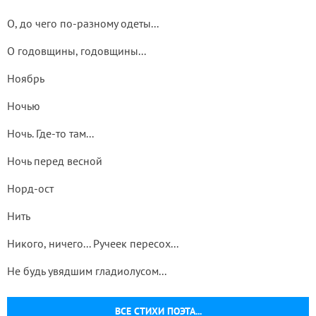
О, до чего по-разному одеты...
О годовщины, годовщины...
Ноябрь
Ночью
Ночь. Где-то там...
Ночь перед весной
Норд-ост
Нить
Никого, ничего... Ручеек пересох...
Не будь увядшим гладиолусом...
ВСЕ СТИХИ ПОЭТА...