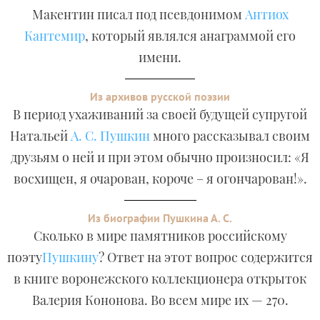
Макентин писал под псевдонимом
Антиох
Кантемир
, который являлся анаграммой его
имени.
Из архивов русской поэзии
В период ухаживаний за своей будущей супругой
Натальей
А. С. Пушкин
много рассказывал своим
друзьям о ней и при этом обычно произносил: «Я
восхищен, я очарован, короче – я огончарован!».
Из биографии Пушкина А. С.
Сколько в мире памятников российскому
поэту
Пушкину
? Ответ на этот вопрос содержится
в книге воронежского коллекционера открыток
Валерия Кононова. Во всем мире их — 270.