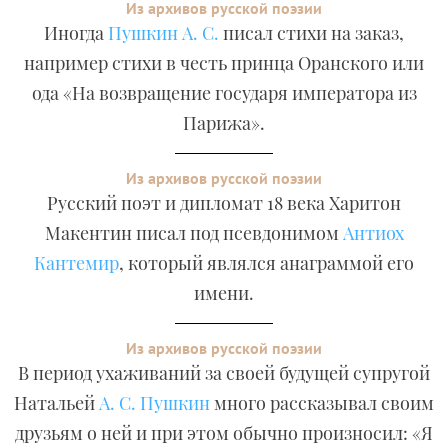
Из архивов русской поэзии
Иногда
Пушкин А. С.
писал стихи на заказ,
например стихи в честь принца Оранского или
ода «На возвращение государя императора из
Парижа».
Из архивов русской поэзии
Русский поэт и дипломат 18 века Харитон
Макентин писал под псевдонимом
Антиох
Кантемир
, который являлся анаграммой его
имени.
Из архивов русской поэзии
В период ухаживаний за своей будущей супругой
Натальей
А. С. Пушкин
много рассказывал своим
друзьям о ней и при этом обычно произносил: «Я