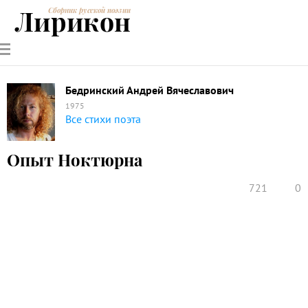
Лирикон
Сборник русской поэзии
РУССКИЕ
СОВРЕМЕННИКИ
ЭНЦИКЛОПЕДИЯ
СТАТЬИ О
АНАЛИЗ
ПОЭТЫ
ПОЭЗИИ
ПОЭЗИИ И
СТИХОТВОРЕНИЙ
ЛИТЕРАТУРЕ
Бедринский Андрей Вячеславович
1975
Все стихи поэта
Опыт Ноктюрна
721
0