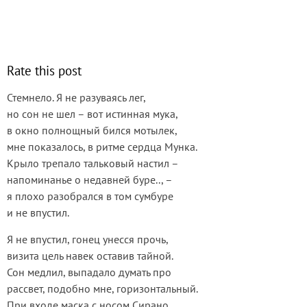
Rate this post
Стемнело. Я не разуваясь лег,
но сон не шел – вот истинная мука,
в окно полнощный бился мотылек,
мне показалось, в ритме сердца Мунка.
Крыло трепало тальковый настил –
напоминанье о недавней буре.., –
я плохо разобрался в том сумбуре
и не впустил.
Я не впустил, гонец унесся прочь,
визита цель навек оставив тайной.
Сон медлил, выпадало думать про
рассвет, подобно мне, горизонтальный.
При входе маска с носом Сирано