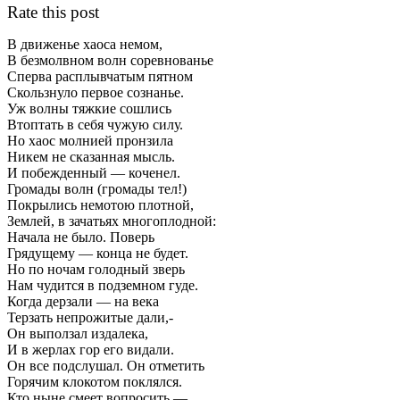
Rate this post
В движенье хаоса немом,
В безмолвном волн соревнованье
Сперва расплывчатым пятном
Скользнуло первое сознанье.
Уж волны тяжкие сошлись
Втоптать в себя чужую силу.
Но хаос молнией пронзила
Никем не сказанная мысль.
И побежденный — коченел.
Громады волн (громады тел!)
Покрылись немотою плотной,
Землей, в зачатьях многоплодной:
Начала не было. Поверь
Грядущему — конца не будет.
Но по ночам голодный зверь
Нам чудится в подземном гуде.
Когда дерзали — на века
Терзать непрожитые дали,-
Он выползал издалека,
И в жерлах гор его видали.
Он все подслушал. Он отметить
Горячим клокотом поклялся.
Кто ныне смеет вопросить —