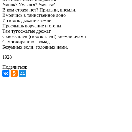
Умолк? Умаялся? Умялся?
В ком страха нет? Прильни, внемли,
Вмолчись в таинственное лоно
И сквозь дыхание земли
Прослышь ворчание и стоны.
Там тугосжатые дрожат.
Сквозь плен (сквозь тлен!) внемли очами
Самосжиранию громад
Безумных волн, голодных нами.
1928
Поделиться: