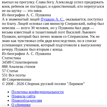
выехал на прогулку. Слава богу, Александр успел придержать
коня, ребенок не пострадал, и единственный, кто перепугался
не на шутку — это няня.
Из биографии А. С. Пушкина
А в знаменитый лицей
Пушкин А. С.
, оказывается, поступил
по блату. Лицей основал сам министр Сперанский, набор был
невелик — всего 30 человек, но у Пушкина был дядя —
весьма известный и талантливый поэт Василий Львович
Пушкин, который был лично знаком со Сперанским. Уж не
знаю как чувствовал себя дядя впоследствии, но в списке
успевающих учеников, который подготовили к выпускному
вечеру, Пушкин был вторым с конца.
Из биографии А. С. Пушкина
Статистика
34589
Стихотворения
888
Анализы стихов
57
Статьи
551
Все поэты
40
Современники
© 2008 - 2026 Сборник русской поэзии "Лирикон"
Политика конфиденциальности
Правила сайта
Правообладателям
О сборнике