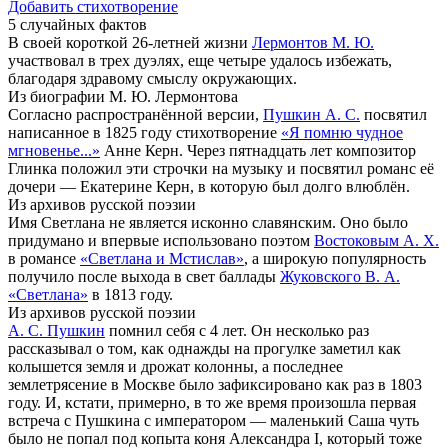
Добавить стихотворение
5 случайных фактов
В своей короткой 26-летней жизни
Лермонтов М. Ю.
участвовал в трех дуэлях, еще четыре удалось избежать,
благодаря здравому смыслу окружающих.
Из биографии М. Ю. Лермонтова
Согласно распространённой версии,
Пушкин А. С.
посвятил
написанное в 1825 году стихотворение
«Я помню чудное
мгновенье...»
Анне Керн. Через пятнадцать лет композитор
Глинка положил эти строчки на музыку и посвятил романс её
дочери — Екатерине Керн, в которую был долго влюблён.
Из архивов русской поэзии
Имя Светлана не является исконно славянским. Оно было
придумано и впервые использовано поэтом
Востоковым А. Х.
в романсе
«Светлана и Мстислав»
, а широкую популярность
получило после выхода в свет баллады
Жуковского В. А.
«Светлана»
в 1813 году.
Из архивов русской поэзии
А. С. Пушкин
помнил себя с 4 лет. Он несколько раз
рассказывал о том, как однажды на прогулке заметил как
колышется земля и дрожат колонны, а последнее
землетрясение в Москве было зафиксировано как раз в 1803
году. И, кстати, примерно, в то же время произошла первая
встреча с Пушкина с императором — маленький Саша чуть
было не попал под копыта коня Александра I, который тоже