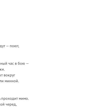
дут — поют,
шный час в бою —
ки.
т вокруг
ли минной.
ь проходит мимо.
мой черед,