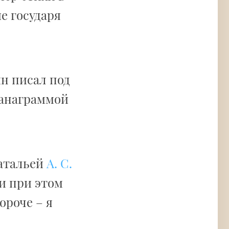
е государя
ин писал под
 анаграммой
Натальей
А. С.
и при этом
ороче – я