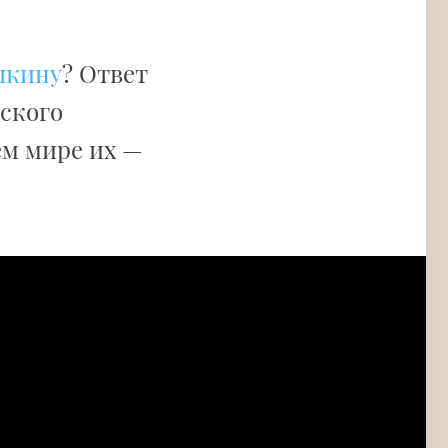
шкину
? Ответ
жского
ем мире их —