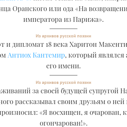
нца Оранского или ода «На возвращени
императора из Парижа».
Из архивов русской поэзии
т и дипломат 18 века Харитон Макент
ом
Антиох Кантемир
, который являлся
его имени.
Из архивов русской поэзии
аживаний за своей будущей супругой 
ого рассказывал своим друзьям о ней 
роизносил: «Я восхищен, я очарован, к
огончарован!».