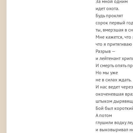
За мной одним
идет охота.
Будь проклят
сорок первый го
ты, вмерзшая в сн
Мне кажется, что 
что я притягиваю
Разрыв —
и лейтенант хрипи
И смерть опять п
Но мы уже
не в силах ждать.
И нас ведет чере
окоченевшая вра
штыком дырявящ
Бой был короткий
А потом
глушили водку ле
и выковыривал 