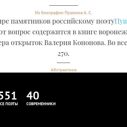
Из биографии Пушкина А. С.
ире памятников российскому поэту
Пу
от вопрос содержится в книге вороне
ра открыток Валерия Кононова. Во вс
270.
Абстрактное
551
40
СЕ ПОЭТЫ
СОВРЕМЕННИКИ