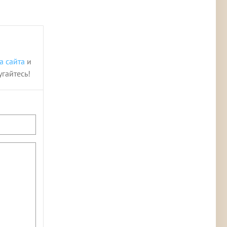
а сайта
и
угайтесь!