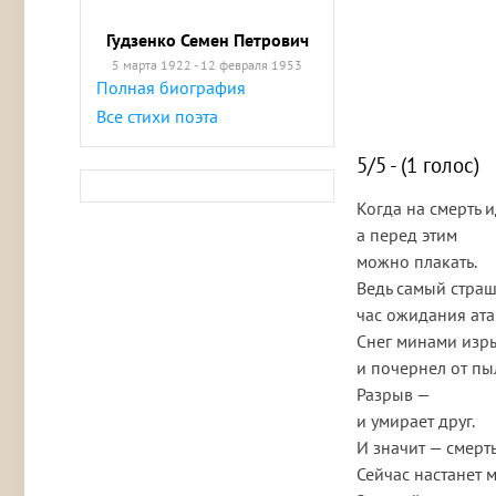
Гудзенко Семен Петрович
5 марта 1922 - 12 февраля 1953
Полная биография
Все стихи поэта
5/5 - (1 голос)
Когда на смерть и
а перед этим
можно плакать.
Ведь самый стра
час ожидания ата
Снег минами изры
и почернел от пы
Разрыв —
и умирает друг.
И значит — смерт
Сейчас настанет 