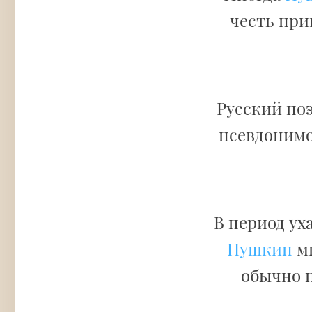
честь при
Русский поэ
псевдоним
В период ух
Пушкин
мн
обычно п