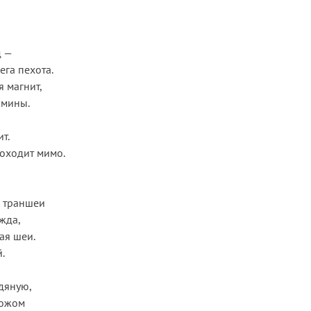
д —
ега пехота.
я магнит,
 мины.
т.
роходит мимо.
з траншеи
жда,
ая шеи.
.
дяную,
ножом