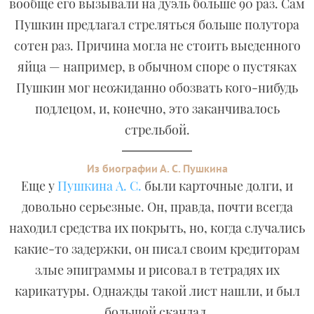
вообще его вызывали на дуэль больше 90 раз. Сам
Пушкин предлагал стреляться больше полутора
сотен раз. Причина могла не стоить выеденного
яйца — например, в обычном споре о пустяках
Пушкин мог неожиданно обозвать кого-нибудь
подлецом, и, конечно, это заканчивалось
стрельбой.
Из биографии А. С. Пушкина
Еще у
Пушкина А. С.
были карточные долги, и
довольно серьезные. Он, правда, почти всегда
находил средства их покрыть, но, когда случались
какие-то задержки, он писал своим кредиторам
злые эпиграммы и рисовал в тетрадях их
карикатуры. Однажды такой лист нашли, и был
большой скандал.